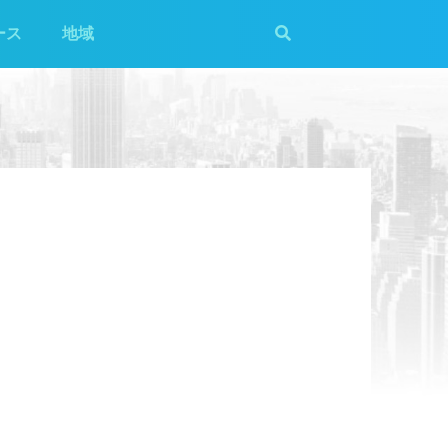
ース
地域