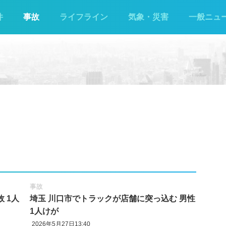
件
事故
ライフライン
気象・災害
一般ニュ
事故
 1人
埼玉 川口市でトラックが店舗に突っ込む 男性
1人けが
2026年5月27日13:40