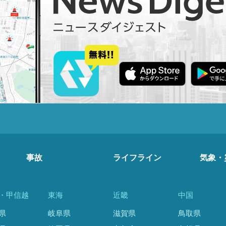
事故
ライフライン
気象・
・甲信越
東海
近畿
中国
県
岐阜県
滋賀県
鳥取県