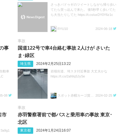
さっきバドゥギのツイートしながら帰り歩い
てたら突っ込んで来た。 後5秒早く歩いてた
ら大当たりしてた https://t.co/uxDY0Y6z1c
RYU10
2024-06-18
事故
の事
国道122号で車4台絡む事故 2人けが さいた
ま･緑区
埼玉県
2024年2月25日13:22
自動車
岩槻街道、埼スタ付近事故 大丈夫かな
LC
https://t.co/2aNIqSJySe
05-08
スポット赤帽カーゴ貨物運送
2024-02-25
事故
口市
赤羽警察署前で都バスと乗用車の事故 東京･
北区
東京都
2024年1月24日16:07
r3a9g1