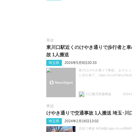
事故
東川口駅近くのけやき通りで歩行者と車
故 1人搬送
埼玉県
2024年5月8日20:33
東川口けやき通りで事故。 おそらく
と歩行者で… https://t.co/CWcyTALk
川口園児死傷事故
2024-
事故
けやき通りで交通事故 1人搬送 埼玉‪･‬川
埼玉県
2024年2月16日13:02
店前で事故 NOW😱 https://t.co/f8WP