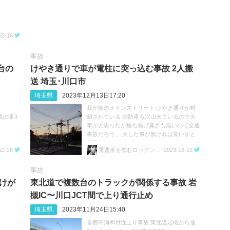
02-16
事故
台の
けやき通りで車が電柱に突っ込む事故 2人搬
送 埼玉･川口市
埼玉県
2023年12月13日17:20
我が街のメインストリート けやき通りが封
と写真の車3
鎖されている 消防車も沢山来ているので火
事かと思ったが煙も焦げ臭さも無いので交通
事故だろう。 大した事が無ければ良いがと
今日のおやつは プリンアラモード 生クリー
12-28
重曹水を飲むロックンローラー
2023-12-13
ムを食べてコーヒーを飲み ウインナーコー
ヒー久しぶりと感じた午後五時前です。
https://t.co/QdaKLfIFTc
事故
人けが
東北道で複数台のトラックが関係する事故 岩
槻IC〜川口JCT間で上り通行止め
埼玉県
2023年11月24日15:40
首都高浦和付近上り事故 東北道岩槻から通