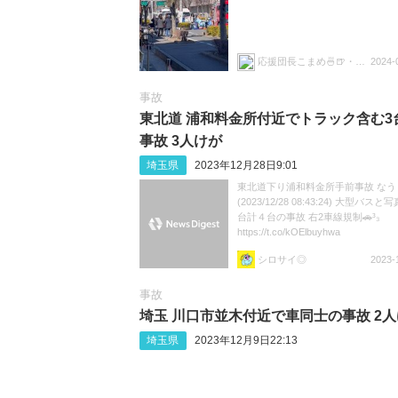
応援団長こまめ🍜🍺・左ハンドルや団・komaG麺・麺屋桐龍製麺所・beachV
2024-
事故
東北道 浦和料金所付近でトラック含む3
事故 3人けが
埼玉県
2023年12月28日9:01
東北道下り浦和料金所手前事故 なう
(2023/12/28 08:43:24) 大型バス
台計４台の事故 右2車線規制🚗³₃
https://t.co/kOElbuyhwa
シロサイ◎
2023-
事故
埼玉 川口市並木付近で車同士の事故 2
埼玉県
2023年12月9日22:13