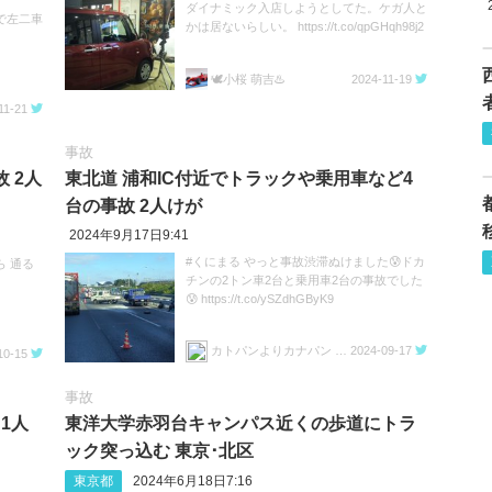
ダイナミック入店しようとしてた。ケガ人と
で左二車
かは居ないらしい。 https://t.co/qpGHqh98j2
🕊️小桜 萌吉♨️
2024-11-19
11-21
事故
 2人
東北道 浦和IC付近でトラックや乗用車など4
台の事故 2人けが
2024年9月17日9:41
#くにまる やっと事故渋滞ぬけました😰ドカ
 通る
チンの2トン車2台と乗用車2台の事故でした
😰 https://t.co/ySZdhGByK9
カトパンよりカナパン 坂口愛美（親衛隊公認）
2024-09-17
10-15
事故
1人
東洋大学赤羽台キャンパス近くの歩道にトラ
ック突っ込む 東京･北区
東京都
2024年6月18日7:16