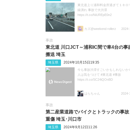
東北道上り浦和料金所過ぎて１キロ
線潰れ 事故で大渋滞
https://t.co/NiUREpE0n2
カズ@weekend rollerz
2024-
事故
東北道 川口JCT～浦和IC間で車4台の事故
搬送 埼玉
埼玉県
2024年10月15日19:35
今も事故渋滞すごいかもしれないから
人は気をつけて #東北道 #事故
https://t.co/SC24iQOnBD
はらちゃん
2024-
事故
第二産業道路でバイクとトラックの事故 
重傷 埼玉･川口市
埼玉県
2024年9月12日11:26