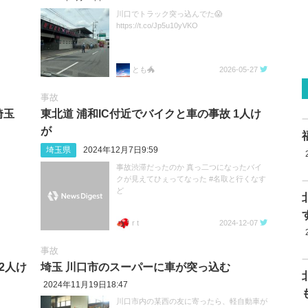
川口でトラック突っ込んでた😱
https://t.co/Jp5u10yVKO
とも🐲
2026-05-27
事故
埼玉
東北道 浦和IC付近でバイクと車の事故 1人け
が
埼玉県
2024年12月7日9:59
事故渋滞だったのか 真っ二つになったバイ
クが見えてひぇってなった #名取と行くなす
ど
r t
2024-12-07
事故
2人け
埼玉 川口市のスーパーに車が突っ込む
2024年11月19日18:47
川口市内の某西の友に寄ったら、軽自動車が