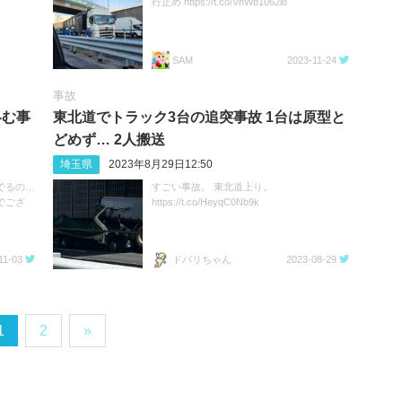
行止め https://t.co/VnWb1062l8
SAM
2023-11-24
事故
絡む事
東北道でトラック3台の追突事故 1台は原型と
どめず… 2人搬送
埼玉県
2023年8月29日12:50
でるの…
すごい事故。 東北道上り。
でござ
https://t.co/HeyqC0Nb9k
11-03
ドバリちゃん
2023-08-29
1
2
»