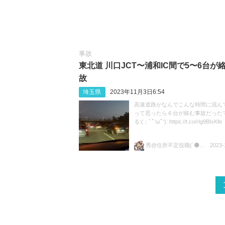
事故
東北道 川口JCT〜浦和IC間で5〜6台が
故
埼玉県
2023年11月3日6:54
高速道路がなんでこんな時間に混ん
って思ったら６台が絡む事故だった
る:(；ﾞﾟ'ωﾟ'): https://t.co/rIg9BIxKfe
秀@住所不定役職(´⚫️ω⚫️`)
2023-