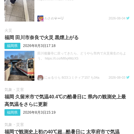
わさめ💎🦈🦊
2026-08-04
火災
福岡 田川市奈良で火災 黒煙上がる
福岡県
2026年8月3日17:18
田川後藤寺に戻ってきたら、どうやら市内で火災発生のもよ
う。 https://t.co/MIfxj4MzXS
にゅるりら 8/23コミティア157 ち04a
2026-08-03
気象・災害
福岡 久留米市で気温40.4℃の酷暑日に 県内の観測史上最
高気温をさらに更新
福岡県
2026年8月3日15:19
気象・災害
福岡で観測史上初の40℃超...酷暑日に 太宰府市で気温