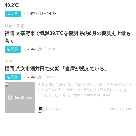
40.2℃
福岡県
2026年8月3日14:23
気象・災害
福岡 太宰府市で気温39.7℃を観測 県内8月の観測史上最も
高く
福岡県
2026年8月3日13:38
火災
福岡 八女市酒井田で火災 「倉庫が燃えている」
福岡県
2026年8月1日22:53
火事🔥 家から離れてはいるけど めっちゃ近い所 5〜600㍍くら
いかな？ない！ 生活道路沿い 旦那と娘は野次馬に行った あ
、また行った┐(´д｀)┌ https://t.co/PVJSeQRLA9
みずいろ 🍅
2026-08-01