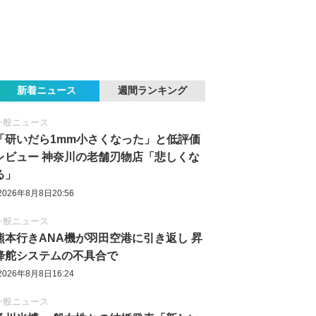
新着ニュース
週間ランキング
一般ニュース
「研いだら1mm小さくなった」と低評価
レビュー 神奈川の老舗刃物店「悲しくな
る」
2026年8月8日20:56
一般ニュース
熊本行きANA機が羽田空港に引き返し 昇
降舵システムの不具合で
2026年8月8日16:24
一般ニュース