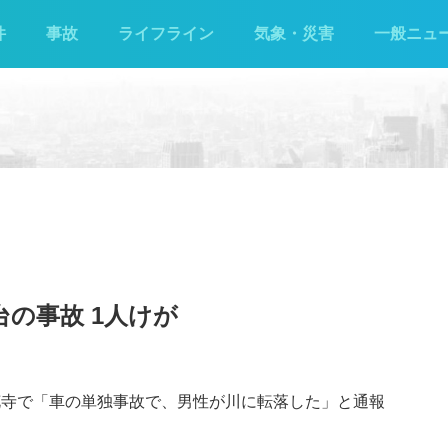
件
事故
ライフライン
気象・災害
一般ニュ
の事故 1人けが
蓮花寺で「車の単独事故で、男性が川に転落した」と通報