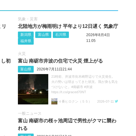
気象・災害
ミリ
北陸地方が梅雨明け 平年より12日遅く 気象庁
新潟県
富山県
石川県
2026年8月4日
11:05
福井県
火災
とし初
富山 南砺市井波の住宅で火災 煙上がる
富山県
2026年7月11日21:44
21時前、井波市街木崎野辺りで火災発生。
火の勢いは弱まってきた状況。我が身も気を
つけないと。#南砺市 #井波
https://t.co/graced70NT
４番ヒロクン（５５）
2026-07-11
一般ニュース
富山 南砺市の桜ヶ池周辺で男性がクマに襲わ
れる