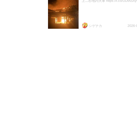
上二杉地内火事 https://t.co/UDfASXy
シゲナカ
2026-