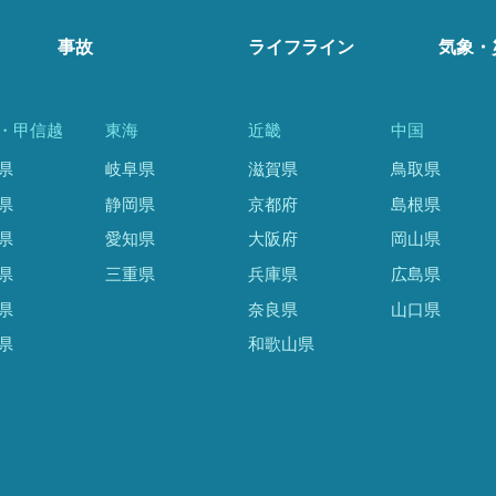
事故
ライフライン
気象・
・甲信越
東海
近畿
中国
県
岐阜県
滋賀県
鳥取県
県
静岡県
京都府
島根県
県
愛知県
大阪府
岡山県
県
三重県
兵庫県
広島県
県
奈良県
山口県
県
和歌山県