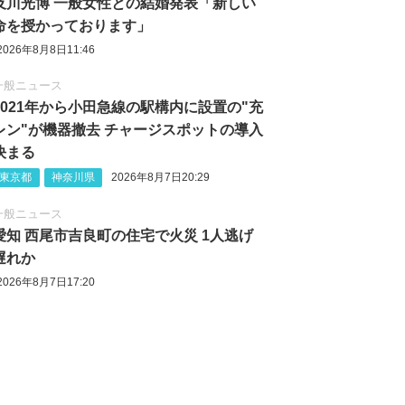
及川光博 一般女性との結婚発表「新しい
命を授かっております」
2026年8月8日11:46
一般ニュース
2021年から小田急線の駅構内に設置の"充
レン"が機器撤去 チャージスポットの導入
決まる
東京都
神奈川県
2026年8月7日20:29
一般ニュース
愛知 西尾市吉良町の住宅で火災 1人逃げ
遅れか
2026年8月7日17:20