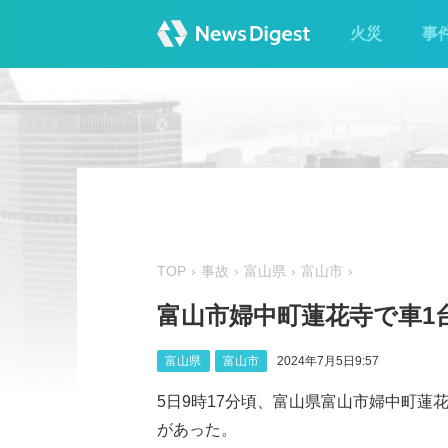
火災
事
TOP
事故
富山県
富山市
富山市婦中町蓮花寺で車1台
富山県
富山市
2024年7月5日9:57
5日9時17分頃、富山県富山市婦中町
があった。