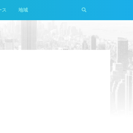
ース
地域