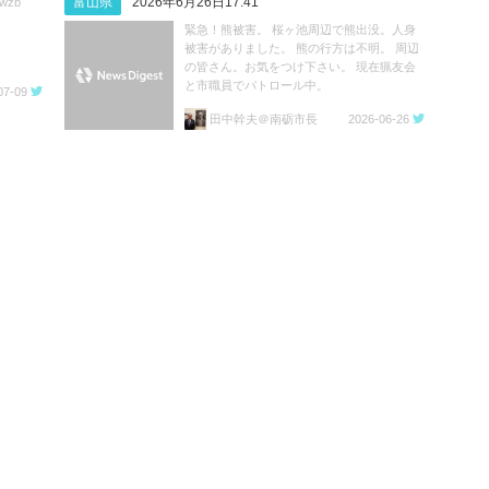
富山県
2026年6月26日17:41
wzb
緊急！熊被害。 桜ヶ池周辺で熊出没。人身
被害がありました。 熊の行方は不明。 周辺
の皆さん。お気をつけ下さい。 現在猟友会
と市職員でパトロール中。
07-09
田中幹夫＠南砺市長
2026-06-26