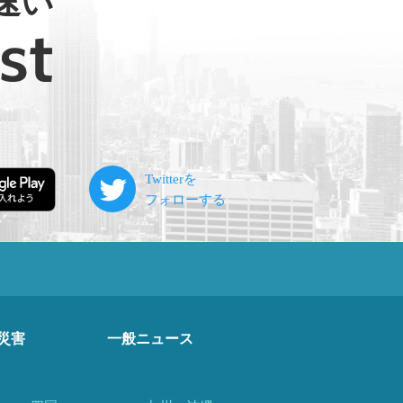
速い
災害
一般ニュース