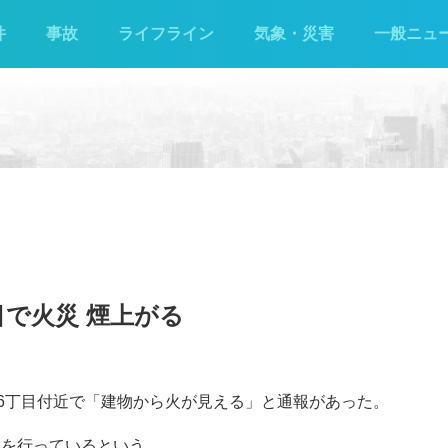
件
事故
ライフライン
気象・災害
一般ニュ
目で火災 煙上がる
条南6丁目付近で「建物から火が見える」と通報があった。
動を行っているという。