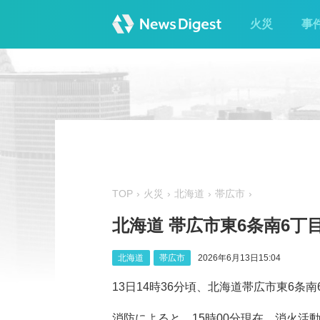
火災
事
TOP
火災
北海道
帯広市
北海道 帯広市東6条南6丁
北海道
帯広市
2026年6月13日15:04
13日14時36分頃、北海道帯広市東6
消防によると、15時00分現在、消火活