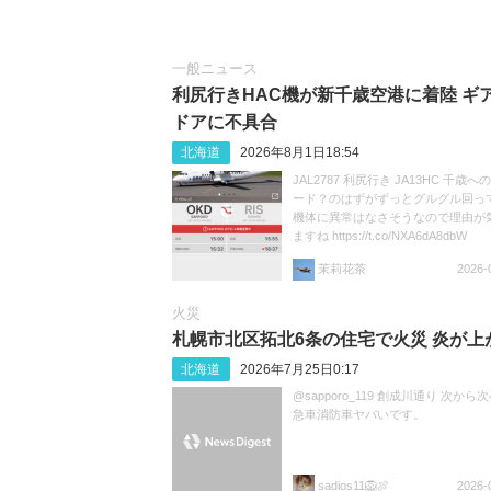
一般ニュース
利尻行きHAC機が新千歳空港に着陸 ギ
ドアに不具合
北海道
2026年8月1日18:54
JAL2787 利尻行き JA13HC 千歳
ード？のはずがずっとグルグル回ってま
機体に異常はなさそうなので理由が
ますね https://t.co/NXA6dA8dbW
茉莉花茶
2026-
火災
札幌市北区拓北6条の住宅で火災 炎が上
北海道
2026年7月25日0:17
@sapporo_119 創成川通り 次から
急車消防車ヤバいです。
sadios11🦁🍖
2026-