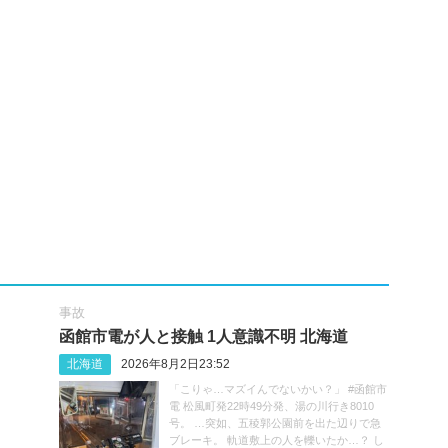
事故
函館市電が人と接触 1人意識不明 北海道
北海道
2026年8月2日23:52
「こりゃ…マズイんでないかい？」 #函館市
電 松風町発22時49分発、湯の川行き8010
号。 …突如、五稜郭公園前を出た辺りで急
ブレーキ。 軌道敷上の人を轢いたか…？ し