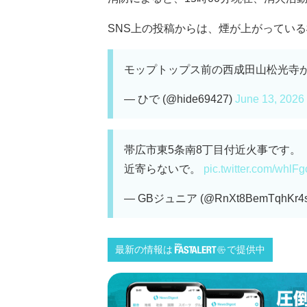
SNS上の投稿からは、煙が上がっている様
モップトップス前の西成田山松光寺が燃
— ひで (@hide69427)
June 13, 2026
帯広市東5条南8丁目付近火事です。
近寄らないで。
pic.twitter.com/whlF
— GBジュニア (@RnXt8BemTqhKr4
最新の情報は
で提供中