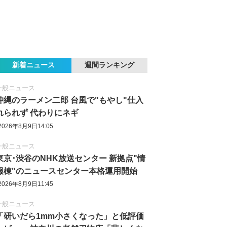
新着ニュース
週間ランキング
一般ニュース
沖縄のラーメン二郎 台風で"もやし"仕入
れられず 代わりにネギ
2026年8月9日14:05
一般ニュース
東京‪･‬渋谷のNHK放送センター 新拠点"情
報棟"のニュースセンター本格運用開始
2026年8月9日11:45
一般ニュース
「研いだら1mm小さくなった」と低評価