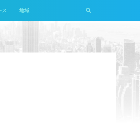
ース
地域