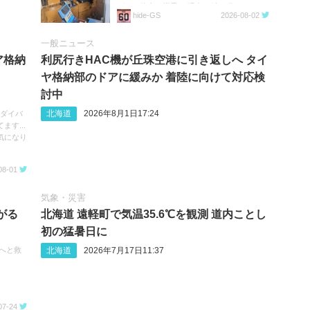
ばらく停車の様子。 現在23時20分。
hide‐GS
2026-08-02
https://t.co/05MHqV1wVQ
一般ニュース
ア格納
利尻行きHAC機が丘珠空港に引き返しへ タイ
ヤ格納部のドアに緩みか 着陸に向けて対応検
討中
北海道
2026年8月1日17:24
へのダイバ
す...
気になり
08-01
気象・災害
がる
北海道 遠軽町で気温35.6℃を観測 道内ことし
初の猛暑日に
北海道
2026年7月17日11:37
次へと救
07-24