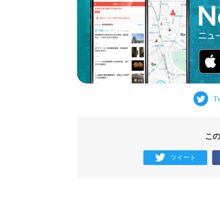
こ
ツイート