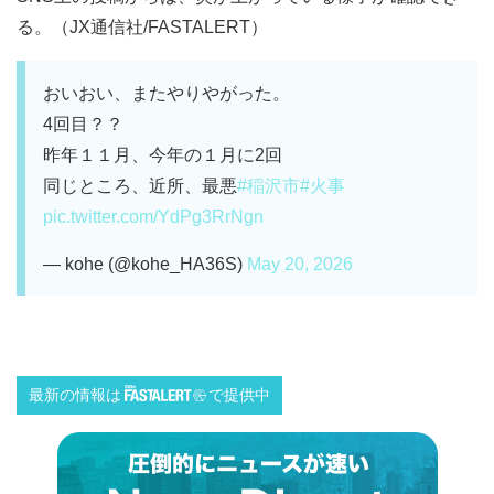
る。（JX通信社/FASTALERT）
おいおい、またやりやがった。
4回目？？
昨年１１月、今年の１月に2回
同じところ、近所、最悪
#稲沢市
#火事
pic.twitter.com/YdPg3RrNgn
— kohe (@kohe_HA36S)
May 20, 2026
最新の情報は
で提供中