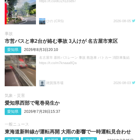
https://t.co/dOZh1zod97
ひの (CRS)
2026-08-05
事故
市営バスと車2台が絡む事故 3人けが 名古屋市東区
愛知県
2026年8月3日20:10
名古屋市 基幹バスレーン 事故 救急車 パトカー 消防車集結
https://t.co/m7knaaa8Qa
雑賀孫市場
2026-08-03
気象・災害
愛知県西部で竜巻発生か
愛知県
2026年7月28日15:37
一般ニュース
東海道新幹線が運転再開 大雨の影響で一時運転見合わせ