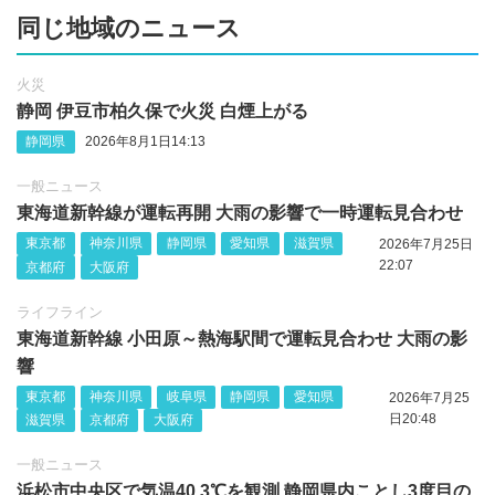
同じ地域のニュース
火災
静岡 伊豆市柏久保で火災 白煙上がる
静岡県
2026年8月1日14:13
一般ニュース
東海道新幹線が運転再開 大雨の影響で一時運転見合わせ
東京都
神奈川県
静岡県
愛知県
滋賀県
2026年7月25日
22:07
京都府
大阪府
ライフライン
東海道新幹線 小田原～熱海駅間で運転見合わせ 大雨の影
響
東京都
神奈川県
岐阜県
静岡県
愛知県
2026年7月25
日20:48
滋賀県
京都府
大阪府
一般ニュース
浜松市中央区で気温40.3℃を観測 静岡県内ことし3度目の