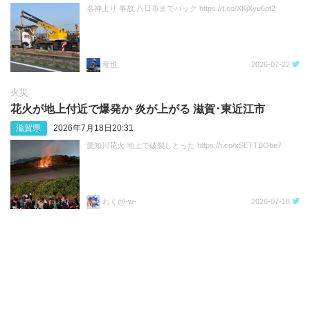
名神上り 事故 八日市までバック https://t.co/XKjXyu6pt2
竜也
2026-07-22
火災
花火が地上付近で爆発か 炎が上がる 滋賀･東近江市
滋賀県
2026年7月18日20:31
愛知川花火 地上で破裂しとった https://t.co/xSETTBObe7
わく@-w-
2026-07-18