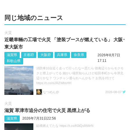
同じ地域のニュース
火災
近畿車輛の工場で火災 「塗装ブースが燃えている」 大阪･
東大阪市
滋賀県
京都府
大阪府
兵庫県
奈良県
2026年8月7日
17:11
和歌山県
消防車10台近く走って行ったなー思たら 徳庵辺りからモクモ
クと煙上がってる 細かい場所知らんけど稲田本町から今津北
辺りかな？ ワンチャン通られへんかも？ お気を付けて
https://t.co/niJRZWbsHH
なつめん@
2026-08-07
火災
滋賀 草津市追分の住宅で火災 黒煙上がる
滋賀県
2026年7月31日22:56
結構燃えてたな https://t.co/K0tQsfAWrN