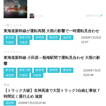
とらお
2026-07-31
一般ニュース
東海道新幹線が運転再開 大雨の影響で一時運転見合わせ
東京都
神奈川県
静岡県
愛知県
滋賀県
2026年7月25日
22:07
京都府
大阪府
ライフライン
東海道新幹線 小田原～熱海駅間で運転見合わせ 大雨の影
響
東京都
神奈川県
岐阜県
静岡県
愛知県
2026年7月25
日20:48
滋賀県
京都府
大阪府
事故
【トラック大破】名神高速で大型トラック3台絡む事故 7
時間近く通行止め 滋賀
滋賀県
2026年7月22日10:46