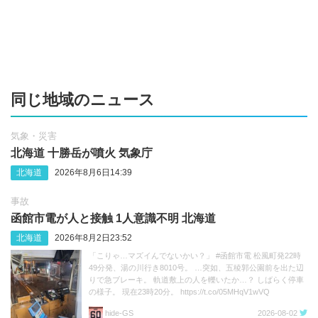
同じ地域のニュース
気象・災害
北海道 十勝岳が噴火 気象庁
北海道
2026年8月6日14:39
事故
函館市電が人と接触 1人意識不明 北海道
北海道
2026年8月2日23:52
「こりゃ…マズイんでないかい？」 #函館市電 松風町発22時
49分発、湯の川行き8010号。 …突如、五稜郭公園前を出た辺
りで急ブレーキ。 軌道敷上の人を轢いたか…？ しばらく停車
の様子。 現在23時20分。 https://t.co/05MHqV1wVQ
hide‐GS
2026-08-02