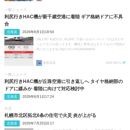
一般ニュース
利尻行きHAC機が新千歳空港に着陸 ギア格納ドアに不具
合
北海道
2026年8月1日18:54
JAL2787 利尻行き JA13HC 千歳へのダイバード？のはずがず
っとグルグル回ってます...機体に異常はなさそうなので理由が
気になりますね https://t.co/NXA6dA8dbW
茉莉花茶
2026-08-01
一般ニュース
利尻行きHAC機が丘珠空港に引き返しへ タイヤ格納部の
ドアに緩みか 着陸に向けて対応検討中
北海道
2026年8月1日17:24
火災
札幌市北区拓北6条の住宅で火災 炎が上がる
北海道
2026年7月25日0:17