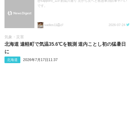
@sapporo_119 創成川通り 次から次へと救急車消防車ヤバい
です。
sadios11🦁🍖
2026-07-24
気象・災害
北海道 遠軽町で気温35.6℃を観測 道内ことし初の猛暑日
に
北海道
2026年7月17日11:37