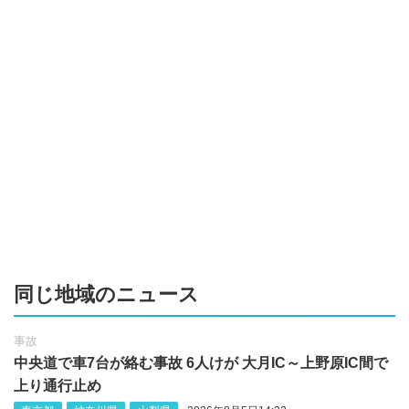
同じ地域のニュース
事故
中央道で車7台が絡む事故 6人けが 大月IC～上野原IC間で
上り通行止め