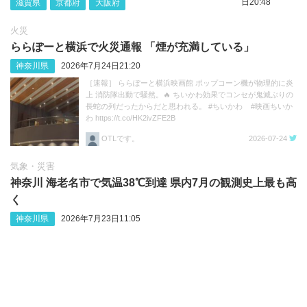
日20:48
滋賀県
京都府
大阪府
火災
ららぽーと横浜で火災通報 「煙が充満している」
神奈川県
2026年7月24日21:20
［速報］ ららぽーと横浜映画館 ポップコーン機が物理的に炎
上 消防隊出動で騒然。🔥 ちいかわ効果でコンセが鬼滅ぶりの
長蛇の列だったからだと思われる。 #ちいかわ #映画ちいか
わ https://t.co/HK2ivZFE2B
OTLです。
2026-07-24
気象・災害
神奈川 海老名市で気温38℃到達 県内7月の観測史上最も高
く
神奈川県
2026年7月23日11:05