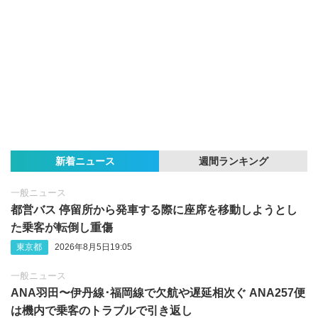
新着ニュース
週間ランキング
一般ニュース
都営バス 停留所から発車する際に座席を移動しようとし
た乗客が転倒し重傷
東京都
2026年8月5日19:05
一般ニュース
ANA羽田〜伊丹線･福岡線で欠航や遅延相次ぐ ANA257便
は機内で乗客のトラブルで引き返し