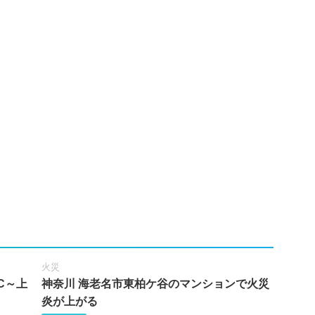
火災
C～上
神奈川 海老名市東柏ケ谷のマンションで火災
炎が上がる