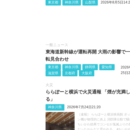
東京都
神奈川県
山梨県
2026年8月5日14:2
一般ニュース
東海道新幹線が運転再開 大雨の影響で
転見合わせ
東京都
神奈川県
静岡県
愛知県
202
25日2
滋賀県
京都府
大阪府
火災
ららぽーと横浜で火災通報 「煙が充満
る」
神奈川県
2026年7月24日21:20
［速報］ ららぽーと横浜映画館 ポ
ン機が物理的に炎上 消防隊出動で騒
ちいかわ効果でコンセが鬼滅ぶりの
だったからだと思われる。 #ちいか