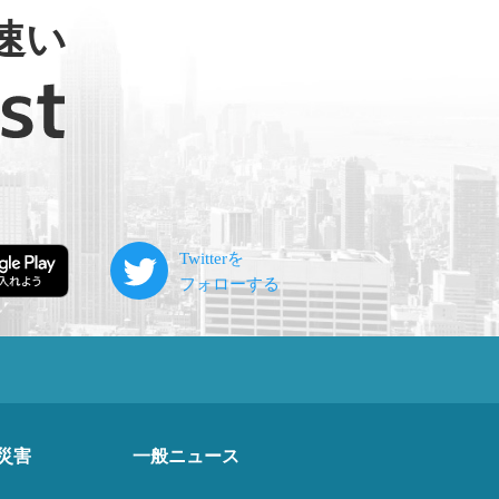
速い
災害
一般ニュース