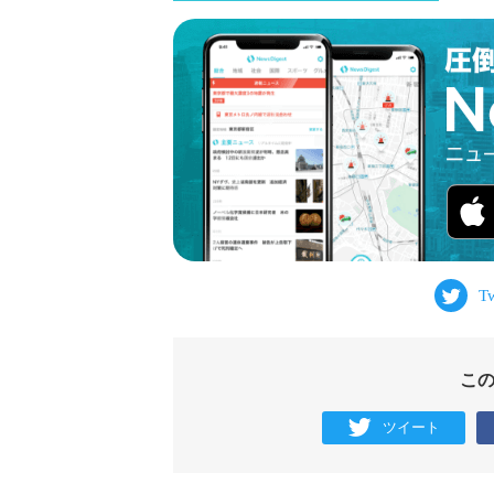
こ
ツイート