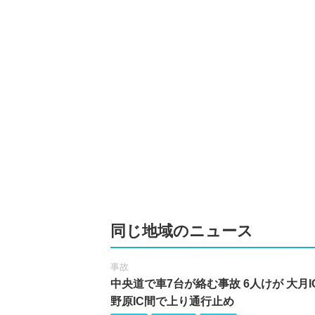
同じ地域のニュース
事故
中央道で車7台が絡む事故 6人けが 大月I
野原IC間で上り通行止め