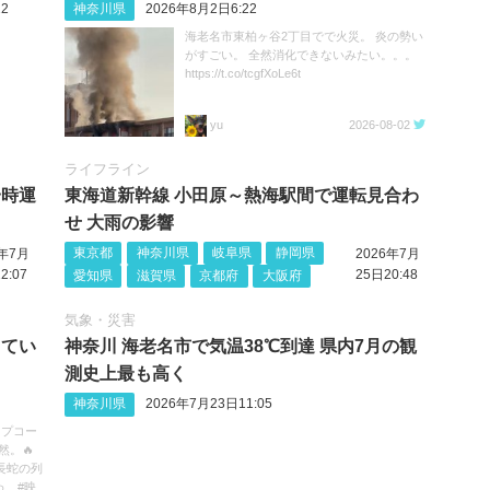
2
神奈川県
2026年8月2日6:22
海老名市東柏ヶ谷2丁目でで火災。 炎の勢い
がすごい。 全然消化できないみたい。。。
https://t.co/tcgfXoLe6t
yu
2026-08-02
ライフライン
一時運
東海道新幹線 小田原～熱海駅間で運転見合わ
せ 大雨の影響
東京都
神奈川県
岐阜県
静岡県
6年7月
2026年7月
2:07
25日20:48
愛知県
滋賀県
京都府
大阪府
気象・災害
してい
神奈川 海老名市で気温38℃到達 県内7月の観
測史上最も高く
神奈川県
2026年7月23日11:05
ップコー
然。🔥
長蛇の列
わ #映