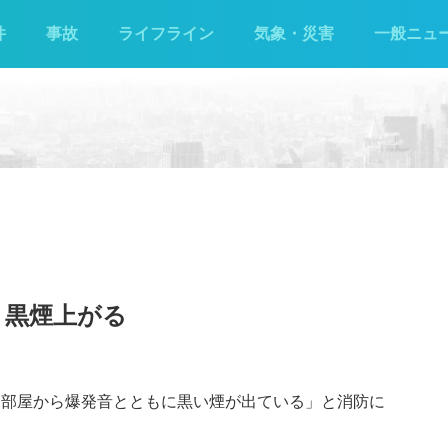
件
事故
ライフライン
気象・災害
一般ニュ
 黒煙上がる
で「部屋から爆発音とともに黒い煙が出ている」と消防に