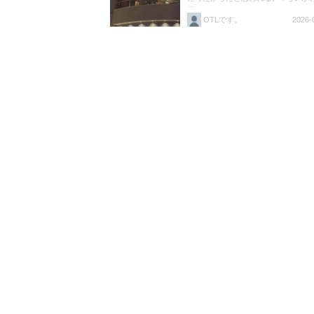
画ちいかわ https://t.co/HK2ivZFE2B
OTLです。
2026-