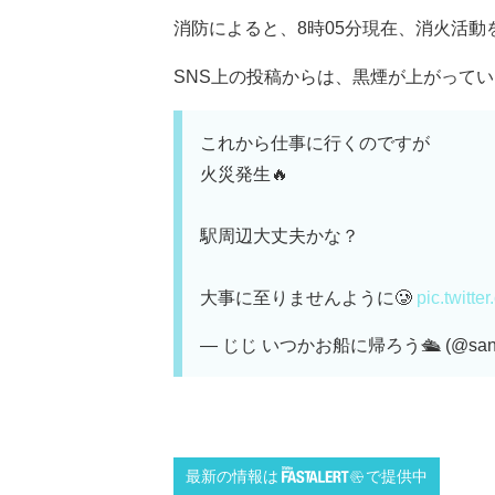
消防によると、8時05分現在、消火活動
SNS上の投稿からは、黒煙が上がっている
これから仕事に行くのですが
火災発生🔥
駅周辺大丈夫かな？
大事に至りませんように🥲
pic.twit
— じじ いつかお船に帰ろう🛳️ (@sanpo
最新の情報は
で提供中