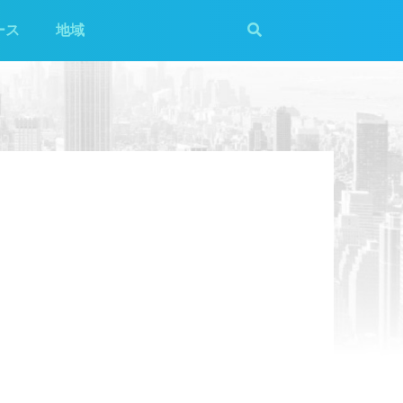
ース
地域