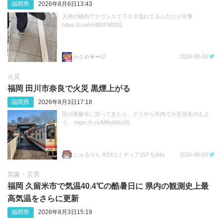
福岡県
2026年8月6日13:43
天神の構内アナウンスで下ネタ流れてるんだけど何事
https://t.co/HVtBJFMS5S
わさめ💎🦈🦊
2026-08-04
火災
福岡 田川市奈良で火災 黒煙上がる
福岡県
2026年8月3日17:18
田川後藤寺に戻ってきたら、どうやら市内で火災発生のもよ
う。 https://t.co/MIfxj4MzXS
にゅるりら 8/23コミティア157 ち04a
2026-08-03
気象・災害
福岡 久留米市で気温40.4℃の酷暑日に 県内の観測史上最
高気温をさらに更新
福岡県
2026年8月3日15:19