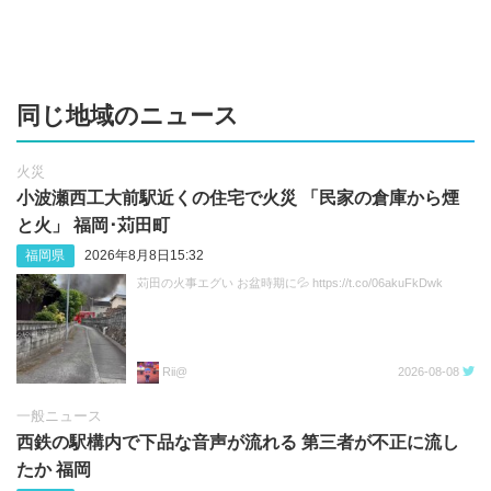
同じ地域のニュース
火災
小波瀬西工大前駅近くの住宅で火災 「民家の倉庫から煙
と火」 福岡･苅田町
福岡県
2026年8月8日15:32
苅田の火事エグい お盆時期に💦 https://t.co/06akuFkDwk
Rii@
2026-08-08
一般ニュース
西鉄の駅構内で下品な音声が流れる 第三者が不正に流し
たか 福岡