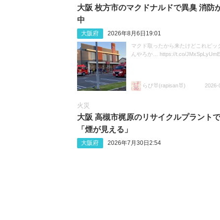
大阪 枚方市のマクドナルドで異臭 消防
中
大阪府
2026年8月6日19:01
マクド取ったから来たけどこれピッ
んやろか… https://t.co/JMxSpLyUm
らぴ🐰(rapisan🐰)
2026-
火災
大阪 高槻市梶原のリサイクルプラント
「煙が見える」
大阪府
2026年7月30日2:54