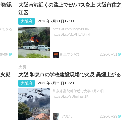
が確認
大阪南港近くの路上でEVバス炎上 大阪市住之
江区
大阪府
2026年7月31日12:33
クできる
https://t.co/h8nay5POd7
E
https://t.co/BLPHE4Bm7h
08-06
配車マンA君
2026-07-31
火災
で火災
大阪 和泉市の学校建設現場で火災 黒煙上がる
大阪府
2026年7月29日13:28
和泉市富秋町付近で火事 7月29日
https://t.co/zDhgTazf1K
ちび148
2026-07-29