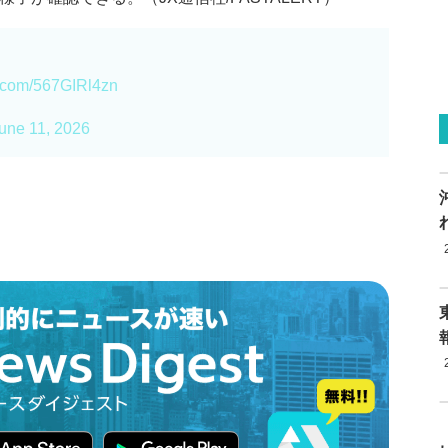
er.com/567GIRl4zn
une 11, 2026