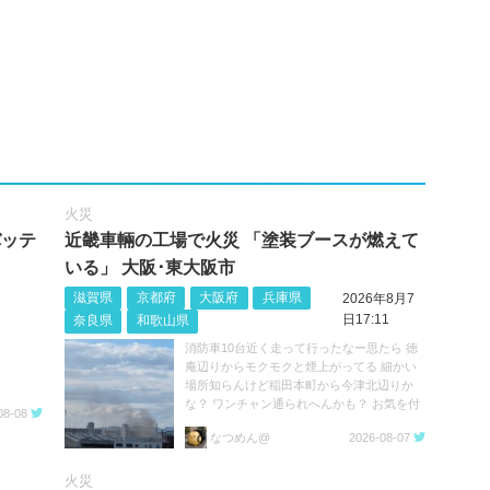
火災
バッテ
近畿車輛の工場で火災 「塗装ブースが燃えて
いる」 大阪･東大阪市
滋賀県
京都府
大阪府
兵庫県
2026年8月7
日17:11
奈良県
和歌山県
。
消防車10台近く走って行ったなー思たら 徳
庵辺りからモクモクと煙上がってる 細かい
場所知らんけど稲田本町から今津北辺りか
な？ ワンチャン通られへんかも？ お気を付
08-08
けて https://t.co/niJRZWbsHH
なつめん@
2026-08-07
火災