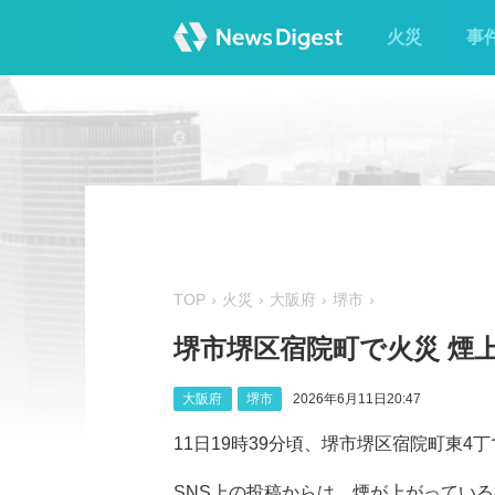
火災
事
TOP
火災
大阪府
堺市
堺市堺区宿院町で火災 煙
大阪府
堺市
2026年6月11日20:47
11日19時39分頃、堺市堺区宿院町東4
SNS上の投稿からは、煙が上がっている様