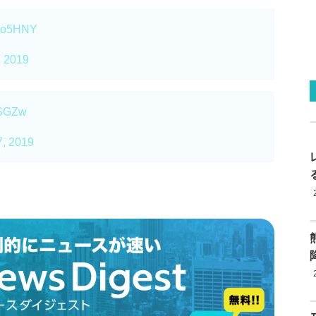
7mo5HNY
, 2019
mSGZw
7, 2019