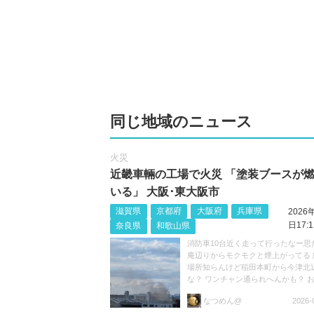
同じ地域のニュース
火災
近畿車輛の工場で火災 「塗装ブースが
いる」 大阪･東大阪市
滋賀県
京都府
大阪府
兵庫県
2026
日17:1
奈良県
和歌山県
消防車10台近く走って行ったなー思
庵辺りからモクモクと煙上がってる 
場所知らんけど稲田本町から今津北
な？ ワンチャン通られへんかも？ 
けて https://t.co/niJRZWbsHH
なつめん@
2026-