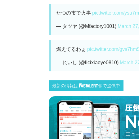
たつの市で火事
pic.twitter.com/ysu
— タツヤ (@Mfactory1001)
March 27
燃えてるわぁ
pic.twitter.com/gvs7h
— れいし (@licixiaoye0810)
March 2
最新の情報は
で提供中