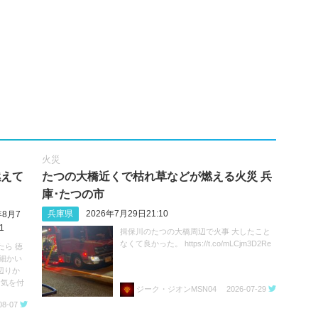
火災
燃えて
たつの大橋近くで枯れ草などが燃える火災 兵
庫･たつの市
兵庫県
2026年7月29日21:10
年8月7
1
揖保川のたつの大橋周辺で火事 大したこと
なくて良かった。 https://t.co/mLCjm3D2Re
たら 徳
細かい
辺りか
お気を付
ジーク・ジオンMSN04
2026-07-29
08-07