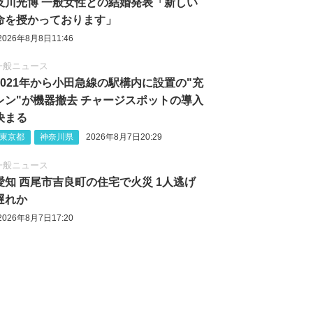
及川光博 一般女性との結婚発表「新しい
命を授かっております」
2026年8月8日11:46
一般ニュース
2021年から小田急線の駅構内に設置の"充
レン"が機器撤去 チャージスポットの導入
決まる
東京都
神奈川県
2026年8月7日20:29
一般ニュース
愛知 西尾市吉良町の住宅で火災 1人逃げ
遅れか
2026年8月7日17:20