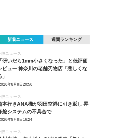
新着ニュース
週間ランキング
一般ニュース
「研いだら1mm小さくなった」と低評価
レビュー 神奈川の老舗刃物店「悲しくな
る」
2026年8月8日20:56
一般ニュース
熊本行きANA機が羽田空港に引き返し 昇
降舵システムの不具合で
2026年8月8日16:24
一般ニュース