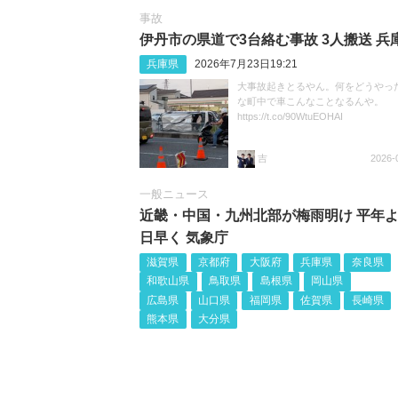
事故
伊丹市の県道で3台絡む事故 3人搬送 兵
兵庫県
2026年7月23日19:21
大事故起きとるやん。何をどうやっ
な町中で車こんなことなるんや。
https://t.co/90WtuEOHAI
吉
2026-
一般ニュース
近畿・中国・九州北部が梅雨明け 平年よ
日早く 気象庁
滋賀県
京都府
大阪府
兵庫県
奈良県
和歌山県
鳥取県
島根県
岡山県
広島県
山口県
福岡県
佐賀県
長崎県
熊本県
大分県