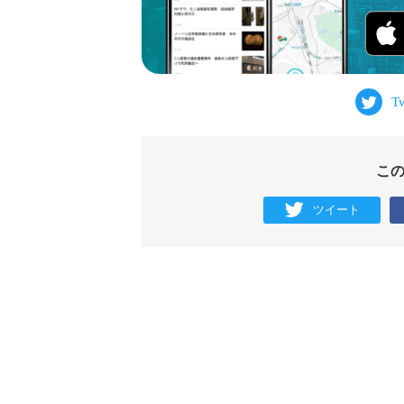
こ
ツイート