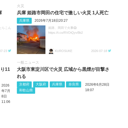
火災
庫
兵庫 姫路市岡田の住宅で激しい火災 1人死亡
兵庫県
2026年7月18日20:27
たらこん
姫路、岡田で火事😱
https://t.co/RVOtQyvBb2
07-23
KUROSUKE
2026-07-18
一般ニュース
り11
大阪市東淀川区で火災 広域から黒煙が目撃さ
れる
京都府
大阪府
兵庫県
奈良県
2026年6月28日
2026
18:07
和歌山県
年7月
8日
11:06