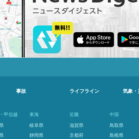
事故
ライフライン
気象・
・甲信越
東海
近畿
中国
県
岐阜県
滋賀県
鳥取県
県
静岡県
京都府
島根県