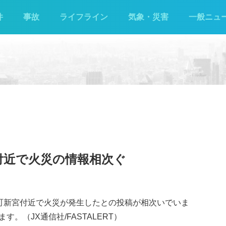
件
事故
ライフライン
気象・災害
一般ニュ
付近で火災の情報相次ぐ
揖西町新宮付近で火災が発生したとの投稿が相次いでいま
。（JX通信社/FASTALERT）