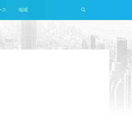
ース
地域