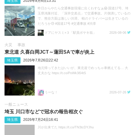
埼玉県
2026年8月6日13:31
昨日からやたら交通事故現場に出くわすなぁ😱 国道17号、埼
玉県鴻巣付近、「深井交差点」で交通事故。片側潰しているの
で、熊谷方面は激しい渋滞。 軽のドライバーは生きているの
だろうか😓 #国道17号 #交通事故 #渋滞
https://t.co/sGeXdbCMfk
ドアにヤスミ×３「駅員ボヤキ垢」
2026-08-06
火災
事故
東北道 久喜白岡JCT～蓮田SAで車が炎上
埼玉県
2026年7月26日22:42
地元帰ってきたはいいが、東北道でめっちゃ車燃えてる… 大
丈夫かな https://t.co/PoWk3i54tS
うーな！
2026-07-26
一般ニュース
埼玉 川口市などで冠水の報告相次ぐ
埼玉県
2026年7月24日16:41
川が出来てた https://t.co/TN3tcDYJhu