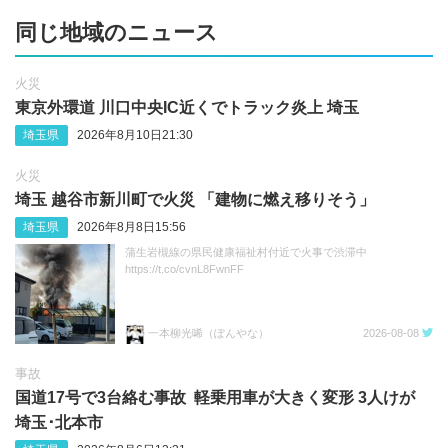
同じ地域のニュース
火災
東京外環道 川口中央IC近くでトラック炎上 埼玉
埼玉県
2026年8月10日21:30
火災
埼玉 越谷市新川町で火災 「建物に燃え移りそう」
埼玉県
2026年8月8日15:56
蒲生岩槻線の県民健康福祉村付近で火事で渋滞中
https://t.co/cvnL8FwnFF
一本柳光唏（ぽんやな）
2026-08-08
事故
国道17号で3台絡む事故 軽乗用車が大きく変形 3人けが
埼玉･北本市