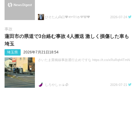
ひそたん👼🏻💖🐟️💛/🍚💙🐼🧡
2026-07-24
事故
蓮田市の県道で3台絡む事故 4人搬送 激しく損傷した車も
埼玉
埼玉県
2026年7月21日18:54
さいたま栗橋線事故通行止めですな https://t.co/xRuRqh4TmN
しろやしゃ🍙🥀
2026-07-21