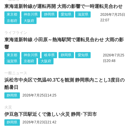
東海道新幹線が運転再開 大雨の影響で一時運転見合わせ
東京都
神奈川県
静岡県
愛知県
滋賀県
2026年7月25日
22:07
京都府
大阪府
ライフライン
東海道新幹線 小田原～熱海駅間で運転見合わせ 大雨の影
響
東京都
神奈川県
岐阜県
静岡県
愛知県
2026年7月25
日20:48
滋賀県
京都府
大阪府
一般ニュース
浜松市中央区で気温40.3℃を観測 静岡県内ことし3度目の
酷暑日
静岡県
2026年7月25日14:25
火災
伊豆急下田駅近くで激しい火災 静岡‪･‬下田市
静岡県
2026年7月23日21:42