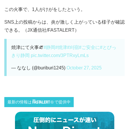
この火事で、1人がけがをしたという。
SNS上の投稿からは、炎が激しく上がっている様子が確認
できる。（JX通信社/FASTALERT）
焼津にて火事🧯
#静岡
#焼津
#刈宿
#ご安全に
#とびっ
きり静岡
pic.twitter.com/3PTRxyLmLs
— ななし (@buriburi1245)
October 27, 2025
最新の情報は
で提供中