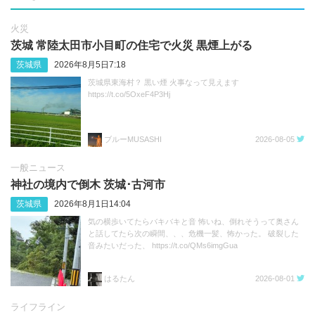
火災
茨城 常陸太田市小目町の住宅で火災 黒煙上がる
茨城県
2026年8月5日7:18
茨城県東海村？ 黒い煙 火事なって見えます
https://t.co/5OxeF4P3Hj
ブルーMUSASHI
2026-08-05
一般ニュース
神社の境内で倒木 茨城･古河市
茨城県
2026年8月1日14:04
気の横歩いてたらバキバキと音 怖いね、倒れそうって奥さん
と話してたら次の瞬間、、、危機一髪、怖かった。 破裂した
音みたいだった、 https://t.co/QMs6imgGua
はるたん
2026-08-01
ライフライン