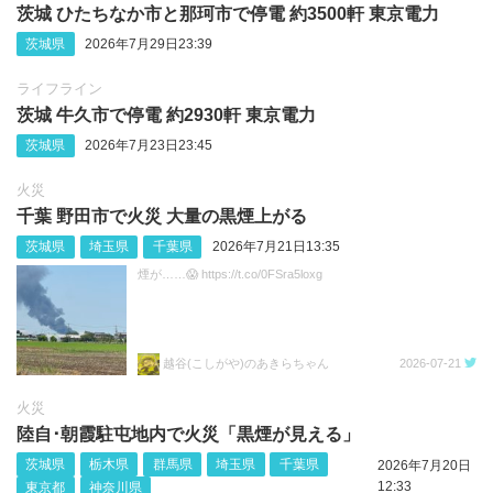
茨城 ひたちなか市と那珂市で停電 約3500軒 東京電力
茨城県
2026年7月29日23:39
ライフライン
茨城 牛久市で停電 約2930軒 東京電力
茨城県
2026年7月23日23:45
火災
千葉 野田市で火災 大量の黒煙上がる
茨城県
埼玉県
千葉県
2026年7月21日13:35
煙が……😱 https://t.co/0FSra5loxg
越谷(こしがや)のあきらちゃん
2026-07-21
火災
陸自･朝霞駐屯地内で火災「黒煙が見える」
茨城県
栃木県
群馬県
埼玉県
千葉県
2026年7月20日
12:33
東京都
神奈川県