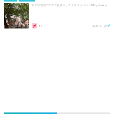
朝霞駐屯地の中で火災発生してます https://t.co/8Tkyo4vA0p
ぼえ
2026-07-20