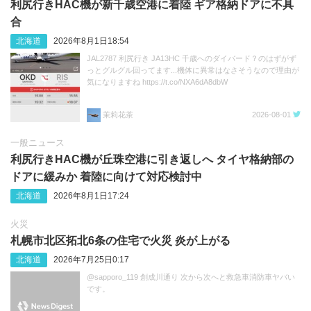
利尻行きHAC機が新千歳空港に着陸 ギア格納ドアに不具
合
北海道
2026年8月1日18:54
JAL2787 利尻行き JA13HC 千歳へのダイバード？のはずがず
っとグルグル回ってます...機体に異常はなさそうなので理由が
気になりますね https://t.co/NXA6dA8dbW
茉莉花茶
2026-08-01
一般ニュース
利尻行きHAC機が丘珠空港に引き返しへ タイヤ格納部の
ドアに緩みか 着陸に向けて対応検討中
北海道
2026年8月1日17:24
火災
札幌市北区拓北6条の住宅で火災 炎が上がる
北海道
2026年7月25日0:17
@sapporo_119 創成川通り 次から次へと救急車消防車ヤバい
です。