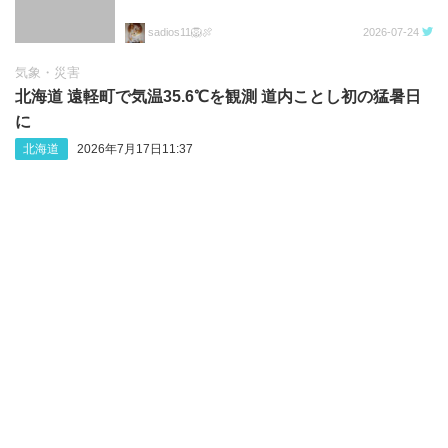
sadios11🦁🍖
2026-07-24
気象・災害
北海道 遠軽町で気温35.6℃を観測 道内ことし初の猛暑日
に
北海道
2026年7月17日11:37