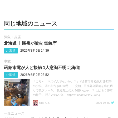
同じ地域のニュース
気象・災害
北海道 十勝岳が噴火 気象庁
北海道
2026年8月6日14:39
事故
函館市電が人と接触 1人意識不明 北海道
北海道
2026年8月2日23:52
「こりゃ…マズイんでないかい？」 #函館市電 松風町発22時
49分発、湯の川行き8010号。 …突如、五稜郭公園前を出た辺
りで急ブレーキ。 軌道敷上の人を轢いたか…？ しばらく停車
の様子。 現在23時20分。 https://t.co/05MHqV1wVQ
hide‐GS
2026-08-02
一般ニュース