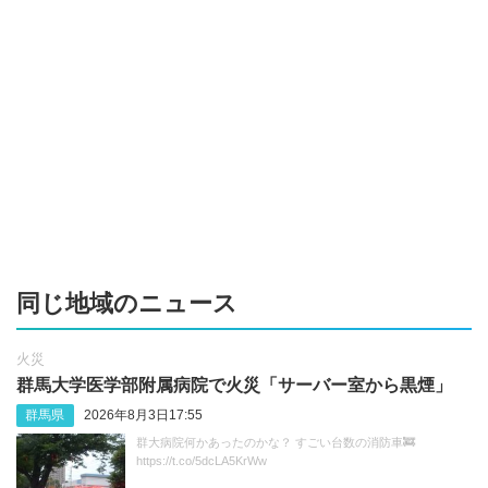
同じ地域のニュース
火災
群馬大学医学部附属病院で火災「サーバー室から黒煙」
群馬県
2026年8月3日17:55
群大病院何かあったのかな？ すごい台数の消防車🚒
https://t.co/5dcLA5KrWw