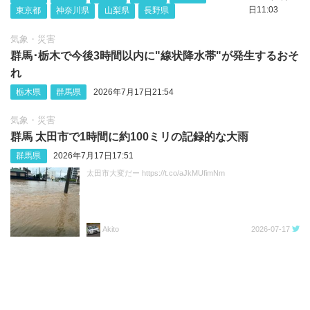
日11:03
東京都
神奈川県
山梨県
長野県
気象・災害
群馬･栃木で今後3時間以内に"線状降水帯"が発生するおそ
れ
栃木県
群馬県
2026年7月17日21:54
気象・災害
群馬 太田市で1時間に約100ミリの記録的な大雨
群馬県
2026年7月17日17:51
太田市大変だー https://t.co/aJkMUfimNm
Akito
2026-07-17