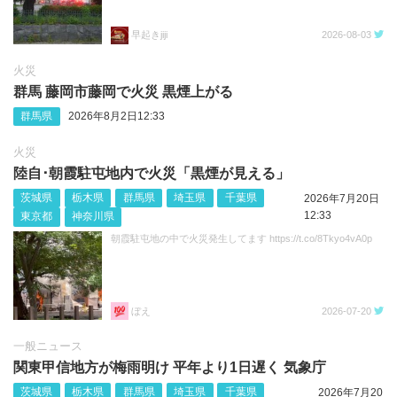
早起きjiji
2026-08-03
火災
群馬 藤岡市藤岡で火災 黒煙上がる
群馬県
2026年8月2日12:33
火災
陸自･朝霞駐屯地内で火災「黒煙が見える」
茨城県
栃木県
群馬県
埼玉県
千葉県
2026年7月20日
12:33
東京都
神奈川県
朝霞駐屯地の中で火災発生してます https://t.co/8Tkyo4vA0p
ぼえ
2026-07-20
一般ニュース
関東甲信地方が梅雨明け 平年より1日遅く 気象庁
茨城県
栃木県
群馬県
埼玉県
千葉県
2026年7月20