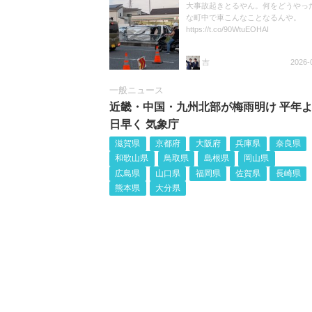
大事故起きとるやん。何をどうやっ
な町中で車こんなことなるんや。
https://t.co/90WtuEOHAI
吉
2026-
一般ニュース
近畿・中国・九州北部が梅雨明け 平年よ
日早く 気象庁
滋賀県
京都府
大阪府
兵庫県
奈良県
和歌山県
鳥取県
島根県
岡山県
広島県
山口県
福岡県
佐賀県
長崎県
熊本県
大分県