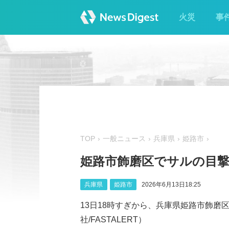
火災
事
TOP
一般ニュース
兵庫県
姫路市
姫路市飾磨区でサルの目
兵庫県
姫路市
2026年6月13日18:25
13日18時すぎから、兵庫県姫路市飾磨
社/FASTALERT）