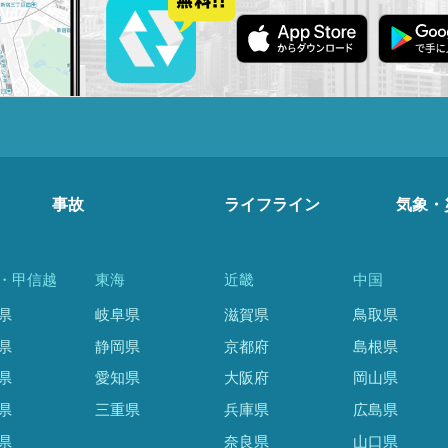
事故
ライフライン
気象・
・甲信越
東海
近畿
中国
県
岐阜県
滋賀県
鳥取県
県
静岡県
京都府
島根県
県
愛知県
大阪府
岡山県
県
三重県
兵庫県
広島県
県
奈良県
山口県