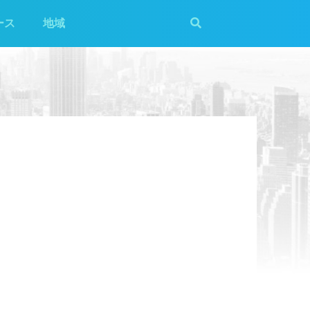
ース
地域