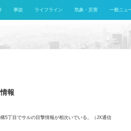
件
事故
ライフライン
気象・災害
一般ニュ
撃情報
区構5丁目でサルの目撃情報が相次いでいる。（JX通信