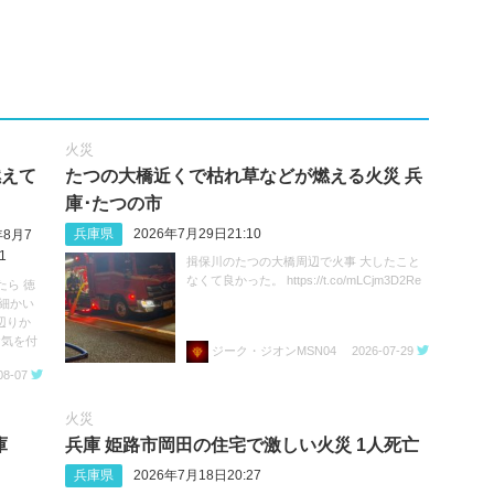
火災
燃えて
たつの大橋近くで枯れ草などが燃える火災 兵
庫･たつの市
兵庫県
2026年7月29日21:10
年8月7
1
揖保川のたつの大橋周辺で火事 大したこと
なくて良かった。 https://t.co/mLCjm3D2Re
たら 徳
細かい
辺りか
お気を付
ジーク・ジオンMSN04
2026-07-29
08-07
火災
庫
兵庫 姫路市岡田の住宅で激しい火災 1人死亡
兵庫県
2026年7月18日20:27