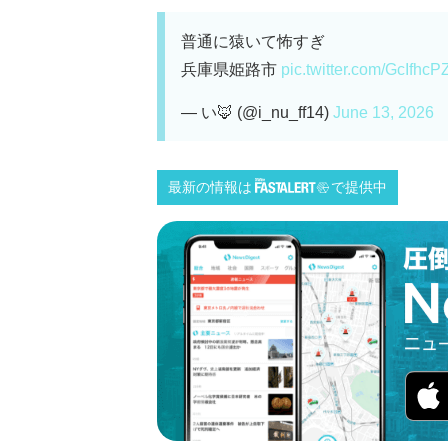
普通に猿いて怖すぎ
兵庫県姫路市
pic.twitter.com/GcIfhc
— い🦊 (@i_nu_ff14)
June 13, 2026
最新の情報は
で提供中