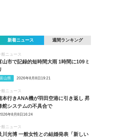
新着ニュース
週間ランキング
一般ニュース
富山市で記録的短時間大雨 1時間に109ミ
リ
富山県
2026年8月8日19:21
一般ニュース
熊本行きANA機が羽田空港に引き返し 昇
降舵システムの不具合で
2026年8月8日16:24
一般ニュース
及川光博 一般女性との結婚発表「新しい