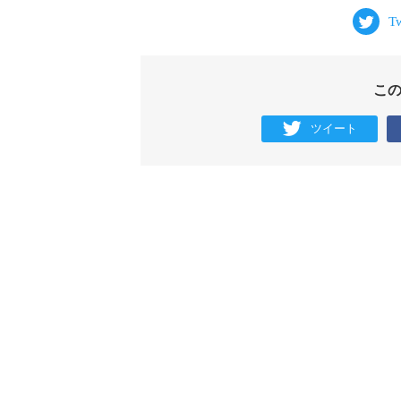
こ
ツイート