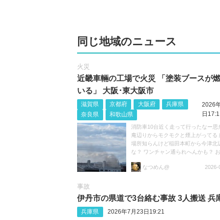
同じ地域のニュース
火災
近畿車輛の工場で火災 「塗装ブースが
いる」 大阪･東大阪市
滋賀県
京都府
大阪府
兵庫県
2026
日17:1
奈良県
和歌山県
消防車10台近く走って行ったなー思
庵辺りからモクモクと煙上がってる 
場所知らんけど稲田本町から今津北
な？ ワンチャン通られへんかも？ 
けて https://t.co/niJRZWbsHH
なつめん@
2026-
事故
伊丹市の県道で3台絡む事故 3人搬送 兵
兵庫県
2026年7月23日19:21