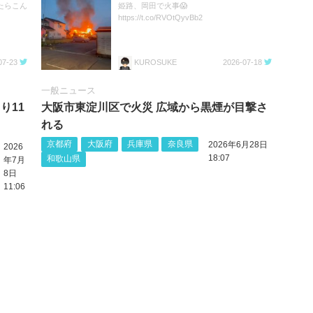
たらこん
姫路、岡田で火事😱
https://t.co/RVOtQyvBb2
07-23
KUROSUKE
2026-07-18
一般ニュース
り11
大阪市東淀川区で火災 広域から黒煙が目撃さ
れる
京都府
大阪府
兵庫県
奈良県
2026年6月28日
2026
18:07
和歌山県
年7月
8日
11:06