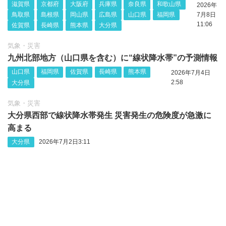
滋賀県
京都府
大阪府
兵庫県
奈良県
和歌山県
2026年
鳥取県
島根県
岡山県
広島県
山口県
福岡県
7月8日
11:06
佐賀県
長崎県
熊本県
大分県
気象・災害
九州北部地方（山口県を含む）に“線状降水帯”の予測情報
山口県
福岡県
佐賀県
長崎県
熊本県
2026年7月4日
2:58
大分県
気象・災害
大分県西部で線状降水帯発生 災害発生の危険度が急激に
高まる
大分県
2026年7月2日3:11