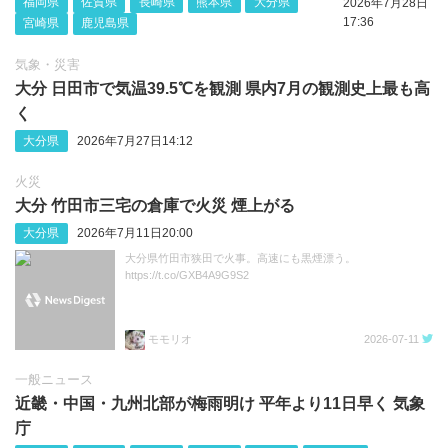
福岡県
佐賀県
長崎県
熊本県
大分県
2026年7月28日
17:36
宮崎県
鹿児島県
気象・災害
大分 日田市で気温39.5℃を観測 県内7月の観測史上最も高
く
大分県
2026年7月27日14:12
火災
大分 竹田市三宅の倉庫で火災 煙上がる
大分県
2026年7月11日20:00
大分県竹田市狭田で火事。高速にも黒煙漂う。
https://t.co/GXB4A9G9S2
モモリオ
2026-07-11
一般ニュース
近畿・中国・九州北部が梅雨明け 平年より11日早く 気象
庁