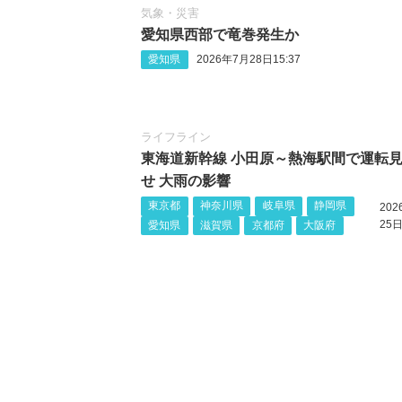
気象・災害
愛知県西部で竜巻発生か
愛知県
2026年7月28日15:37
ライフライン
東海道新幹線 小田原～熱海駅間で運転
せ 大雨の影響
東京都
神奈川県
岐阜県
静岡県
20
25日
愛知県
滋賀県
京都府
大阪府