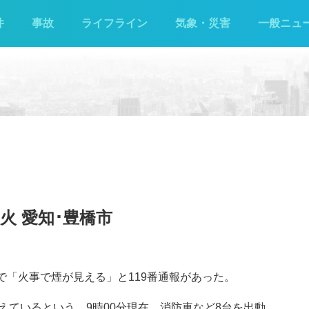
件
事故
ライフライン
気象・災害
一般ニュ
火 愛知･豊橋市
町で「火事で煙が見える」と119番通報があった。
えているという。9時00分現在、消防車など8台を出動