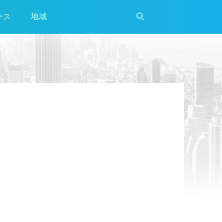
ース
地域