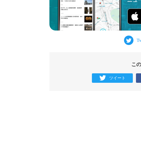
こ
ツイート