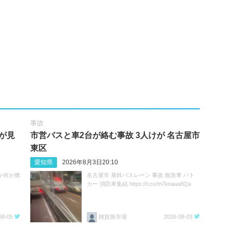
事故
が見
市営バスと車2台が絡む事故 3人けが 名古屋市
東区
愛知県
2026年8月3日20:10
か何か燃
名古屋市 基幹バスレーン 事故 救急車 パト
カー 消防車集結 https://t.co/m7knaaa8Qa
08-05
雑賀孫市場
2026-08-03