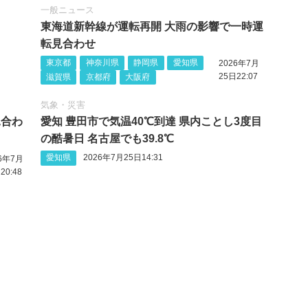
一般ニュース
東海道新幹線が運転再開 大雨の影響で一時運
転見合わせ
東京都
神奈川県
静岡県
愛知県
2026年7月
25日22:07
滋賀県
京都府
大阪府
気象・災害
見合わ
愛知 豊田市で気温40℃到達 県内ことし3度目
の酷暑日 名古屋でも39.8℃
愛知県
2026年7月25日14:31
26年7月
20:48