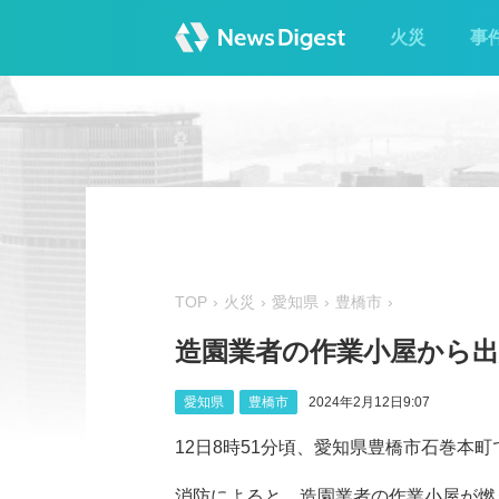
火災
事
TOP
火災
愛知県
豊橋市
造園業者の作業小屋から出
愛知県
豊橋市
2024年2月12日9:07
12日8時51分頃、愛知県豊橋市石巻本
消防によると、造園業者の作業小屋が燃