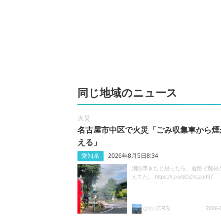
同じ地域のニュース
火災
名古屋市中区で火災「ごみ収集車から煙
える」
愛知県
2026年8月5日8:34
消防車きたと思ったら、道路で廃材
えてた。 https://t.co/dOZh1zod97
ひの (CRS)
2026-