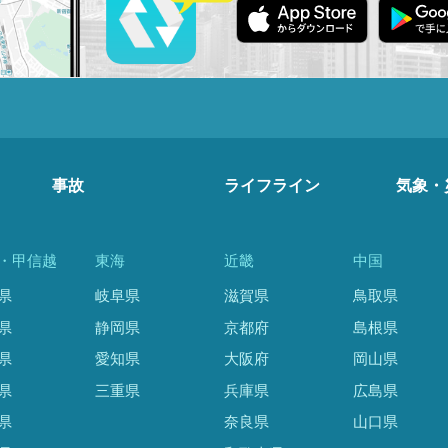
事故
ライフライン
気象・
・甲信越
東海
近畿
中国
県
岐阜県
滋賀県
鳥取県
県
静岡県
京都府
島根県
県
愛知県
大阪府
岡山県
県
三重県
兵庫県
広島県
県
奈良県
山口県