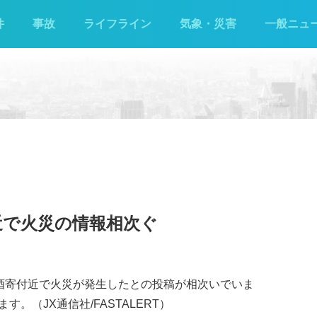
件
事故
ライフライン
気象・災害
一般ニュ
近で火災の情報相次ぐ
壁町酒寄付近で火災が発生したとの投稿が相次いでいま
。（JX通信社/FASTALERT）