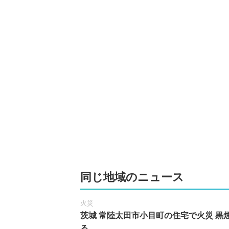
同じ地域のニュース
火災
茨城 常陸太田市小目町の住宅で火災 黒
る