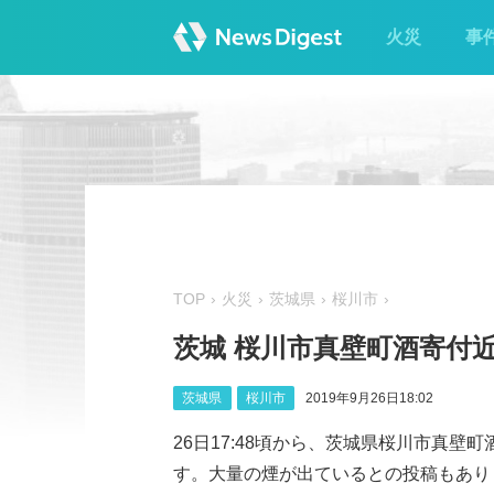
火災
事
TOP
火災
茨城県
桜川市
茨城 桜川市真壁町酒寄付
茨城県
桜川市
2019年9月26日18:02
26日17:48頃から、茨城県桜川市真
す。大量の煙が出ているとの投稿もあります