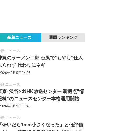
新着ニュース
週間ランキング
一般ニュース
沖縄のラーメン二郎 台風で"もやし"仕入
れられず 代わりにネギ
2026年8月9日14:05
一般ニュース
東京‪･‬渋谷のNHK放送センター 新拠点"情
報棟"のニュースセンター本格運用開始
2026年8月9日11:45
一般ニュース
「研いだら1mm小さくなった」と低評価