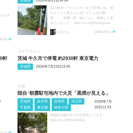
茨城県
2026年8月1日14:04
気の横歩いてたらバキバキと音 怖いね、倒
れそうって奥さんと話してたら次の瞬
見えます
間、、、危機一髪、怖かった。 破裂した音
みたいだった、 https://t.co/QMs6imgGua
はるたん
2026-08-01
08-05
ライフライン
0軒
茨城 牛久市で停電 約2930軒 東京電力
茨城県
2026年7月23日23:45
火災
陸自･朝霞駐屯地内で火災「黒煙が見える」
5
茨城県
栃木県
群馬県
埼玉県
2026年7月
20日12:33
千葉県
東京都
神奈川県
朝霞駐屯地の中で火災発生してます
https://t.co/8Tkyo4vA0p
07-21