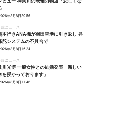
レビュー 神奈川の老舗刃物店「悲しくな
る」
2026年8月8日20:56
一般ニュース
熊本行きANA機が羽田空港に引き返し 昇
降舵システムの不具合で
2026年8月8日16:24
一般ニュース
及川光博 一般女性との結婚発表「新しい
命を授かっております」
2026年8月8日11:46