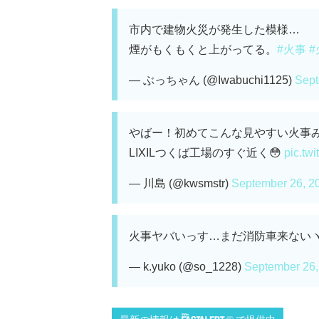
市内で建物火災が発生した模様…
煙がもくもくと上がってる。
#火事
#
— ぶっちゃん (@Iwabuchi1125)
Sept
やばー！初めてこんな見やすい火事み
LIXILつくば工場のすぐ近く😳
pic.tw
— 川島 (@kwsmstr)
September 26, 2
火事ヤバいっす…まだ消防車来ないヽ(
— k.yuko (@so_1228)
September 26,