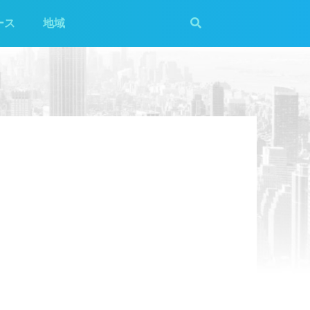
ース
地域