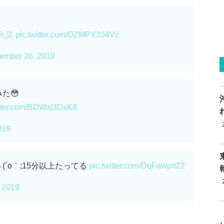
火災
pic.twitter.com/OZMPY334Vz
ember 26, 2019
た😳
itter.com/BDWzl3DxK8
019
´o｀;15分以上たってる
pic.twitter.com/DqFawprl22
 2019