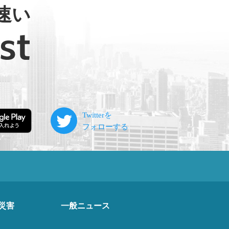
速い
災害
一般ニュース