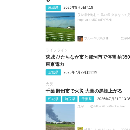
茨城県
2026年8月5日7:18
茨城県東海村？ 黒い煙 火事なって
https://t.co/5OxeF4P3Hj
ブルーMUSASHI
2026-
ライフライン
茨城 ひたちなか市と那珂市で停電 約350
東京電力
茨城県
2026年7月29日23:39
火災
千葉 野田市で火災 大量の黒煙上がる
茨城県
埼玉県
千葉県
2026年7月21日13:3
煙が……😱 https://t.co/0FSra5loxg
越谷(こしがや)のあきらちゃん
2026-