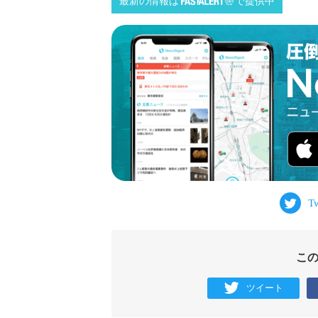
最新の情報は
で提供中
こ
ツイート