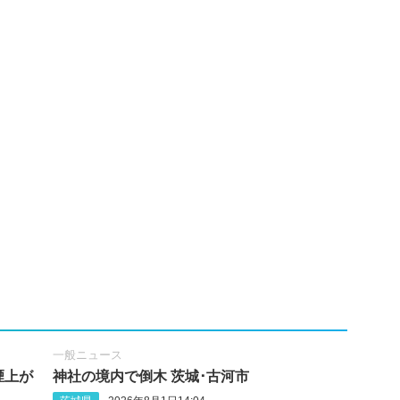
一般ニュース
煙上が
神社の境内で倒木 茨城･古河市