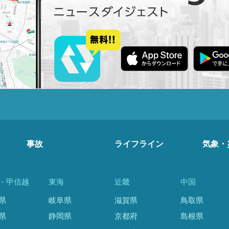
事故
ライフライン
気象・
・甲信越
東海
近畿
中国
県
岐阜県
滋賀県
鳥取県
県
静岡県
京都府
島根県