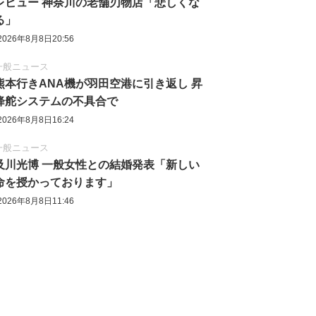
レビュー 神奈川の老舗刃物店「悲しくな
る」
2026年8月8日20:56
一般ニュース
熊本行きANA機が羽田空港に引き返し 昇
降舵システムの不具合で
2026年8月8日16:24
一般ニュース
及川光博 一般女性との結婚発表「新しい
命を授かっております」
2026年8月8日11:46