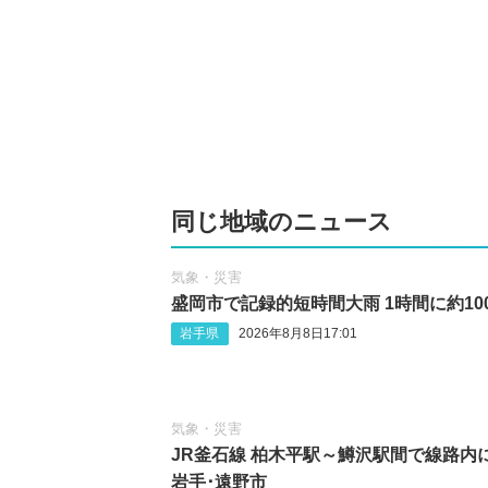
同じ地域のニュース
気象・災害
盛岡市で記録的短時間大雨 1時間に約10
岩手県
2026年8月8日17:01
気象・災害
JR釜石線 柏木平駅～鱒沢駅間で線路内
岩手･遠野市