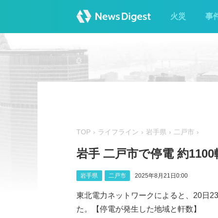
火災
事
TOP
ライフライン
岩手県
二戸市
岩手 二戸市で停電 約110
岩手県
二戸市
2025年8月21日0:00
東北電力ネットワークによると、20日23
た。【停電が発生した地域と軒数】