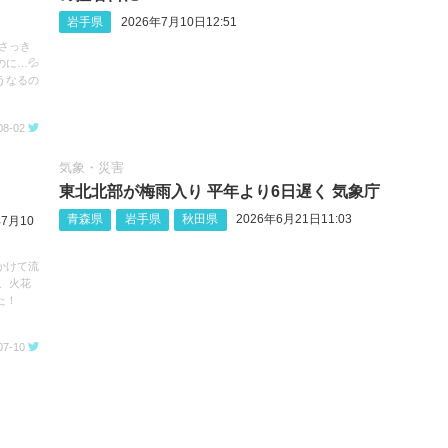
岩手県
2026年7月10日12:51
さっき
に…💦
うなるの
08-02
気象・災害
東北北部が梅雨入り 平年より6日遅く 気象庁
青森県
岩手県
秋田県
2026年6月21日11:03
年7月10
かけて流
、火花
た！
07-10