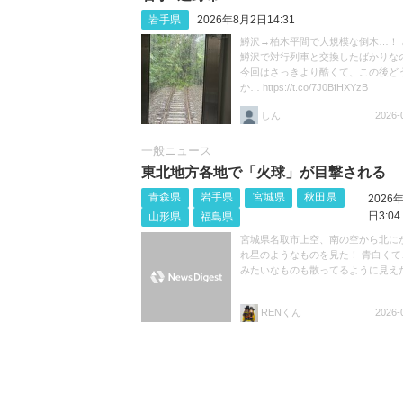
岩手県
2026年8月2日14:31
鱒沢→柏木平間で大規模な倒木…！ 
鱒沢で対行列車と交換したばかりなの
今回はさっきより酷くて、この後ど
か… https://t.co/7J0BfHXYzB
しん
2026-
一般ニュース
東北地方各地で「火球」が目撃される
青森県
岩手県
宮城県
秋田県
2026
日3:04
山形県
福島県
宮城県名取市上空、南の空から北に
れ星のようなものを見た！ 青白くて
みたいなものも散ってるように見え
RENくん
2026-