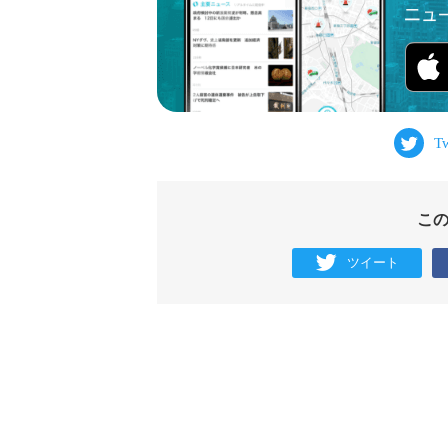
こ
ツイート