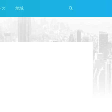
ース
地域