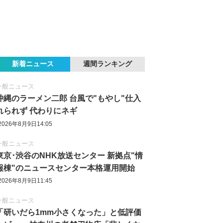
新着ニュース
週間ランキング
一般ニュース
沖縄のラーメン二郎 台風で"もやし"仕入
れられず 代わりにネギ
2026年8月9日14:05
一般ニュース
東京‪･‬渋谷のNHK放送センター 新拠点"情
報棟"のニュースセンター本格運用開始
2026年8月9日11:45
一般ニュース
「研いだら1mm小さくなった」と低評価