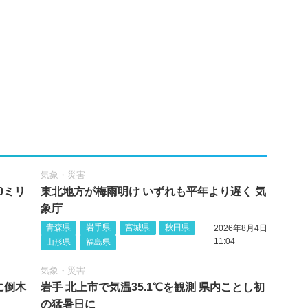
気象・災害
0ミリ
東北地方が梅雨明け いずれも平年より遅く 気
象庁
青森県
岩手県
宮城県
秋田県
2026年8月4日
11:04
山形県
福島県
気象・災害
に倒木
岩手 北上市で気温35.1℃を観測 県内ことし初
の猛暑日に