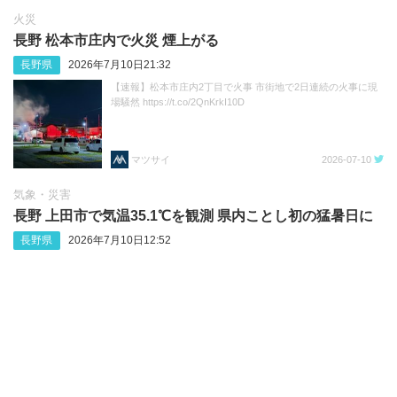
火災
長野 松本市庄内で火災 煙上がる
長野県
2026年7月10日21:32
【速報】松本市庄内2丁目で火事 市街地で2日連続の火事に現
場騒然 https://t.co/2QnKrkI10D
マツサイ
2026-07-10
気象・災害
長野 上田市で気温35.1℃を観測 県内ことし初の猛暑日に
長野県
2026年7月10日12:52