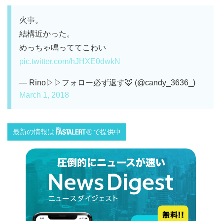
火事。
結構近かった。
めっちゃ鳴っててこわい
pic.twitter.com/hJHXE0dwkN
— Rino▷▷フォロー必ず返す🦊 (@candy_3636_)
March 1, 2018
最新の情報は
で提供中