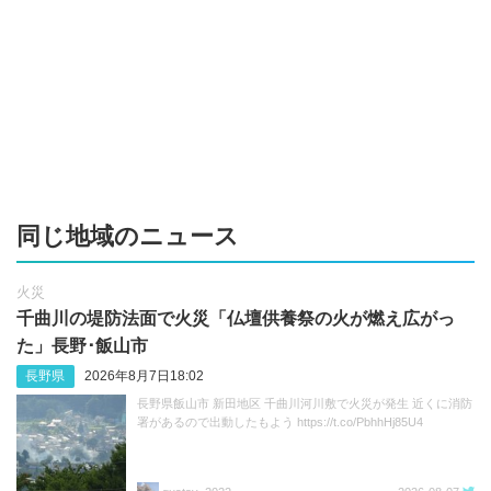
同じ地域のニュース
火災
千曲川の堤防法面で火災「仏壇供養祭の火が燃え広がっ
た」長野･飯山市
長野県
2026年8月7日18:02
長野県飯山市 新田地区 千曲川河川敷で火災が発生 近くに消防
署があるので出動したもよう https://t.co/PbhhHj85U4