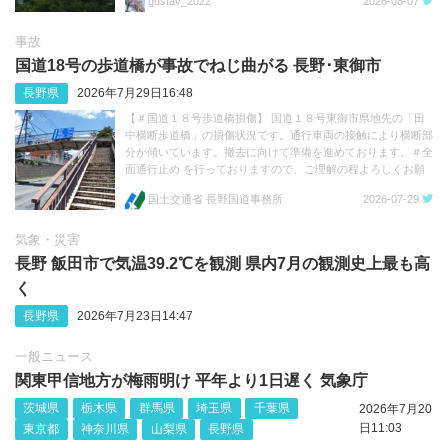
gustav_2022
2026-08-07
事故
国道18号の歩道橋が事故でねじ曲がる 長野･‬東御市
長野県
2026年7月29日16:48
【＃国道１８号歩道橋損傷】 国道１８号東御市県地先の「田
中横断歩道橋」の損傷状況です。通行車両の接触により横断部
分が傾いています。撤去に向けて準備を進めております。＃全
面通行止め を行っておりますので、ご理解の程よろしくお願
いします。 https://t.co/FFvc7Q3mwp https://t.co/1e11TQhkua
国土交通省 長野国道事務所
2026-07-29
気象・災害
長野 飯田市で気温39.2℃を観測 県内7月の観測史上最も高
く
長野県
2026年7月23日14:47
一般ニュース
関東甲信地方が梅雨明け 平年より1日遅く 気象庁
茨城県
栃木県
群馬県
埼玉県
千葉県
2026年7月20
日11:03
東京都
神奈川県
山梨県
長野県