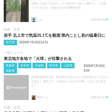
交換したばかりなのに…💦 今回はさっきより酷くて、この後
どうなるのか… https://t.co/7J0BfHXYzB
しん
2026-08-02
気象・災害
岩手 北上市で気温35.1℃を観測 県内ことし初の猛暑日に
岩手県
2026年7月10日12:51
一般ニュース
東北地方各地で「火球」が目撃される
青森県
岩手県
宮城県
秋田県
山形県
2026年7月10日
3:04
福島県
宮城県名取市上空、南の空から北にかけて流れ星のようなもの
を見た！ 青白くて、火花みたいなものも散ってるように見え
た！
RENくん
2026-07-10
気象・災害