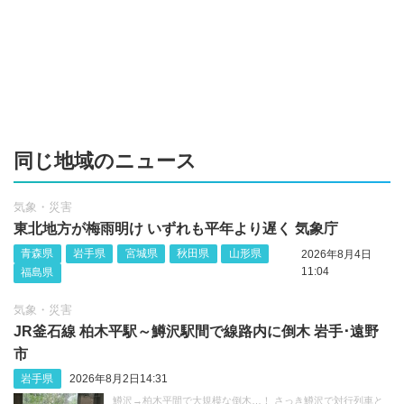
同じ地域のニュース
気象・災害
東北地方が梅雨明け いずれも平年より遅く 気象庁
青森県
岩手県
宮城県
秋田県
山形県
2026年8月4日
11:04
福島県
気象・災害
JR釜石線 柏木平駅～鱒沢駅間で線路内に倒木 岩手･遠野
市
岩手県
2026年8月2日14:31
鱒沢→柏木平間で大規模な倒木…！ さっき鱒沢で対行列車と