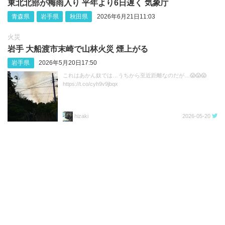
東北北部が梅雨入り 平年より6日遅く 気象庁
青森県
岩手県
秋田県
2026年6月21日11:03
火災
岩手 大船渡市末崎で山林火災 煙上がる
岩手県
2026年5月20日17:50
これはあかん奴では…うちから至近距離なのだが…😱😱😱
https://t.co/cyh9v9jbqx
hizaki
2026-05-20