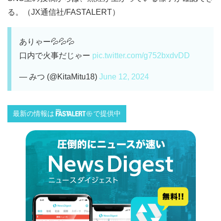
る。（JX通信社/FASTALERT）
ありゃー💦💦💦
口内で火事だじゃー
pic.twitter.com/g752bxdvDD
— みつ (@KitaMitu18)
June 12, 2024
最新の情報は
で提供中