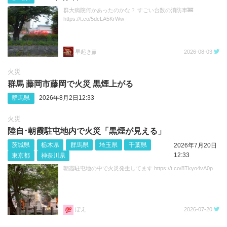
群大病院何かあったのかな？ すごい台数の消防車🚒
https://t.co/5dcLA5KrWw
早起きjiji
2026-08-03
火災
群馬 藤岡市藤岡で火災 黒煙上がる
群馬県
2026年8月2日12:33
火災
陸自･朝霞駐屯地内で火災「黒煙が見える」
茨城県
栃木県
群馬県
埼玉県
千葉県
2026年7月20日
12:33
東京都
神奈川県
朝霞駐屯地の中で火災発生してます https://t.co/8Tkyo4vA0p
ぼえ
2026-07-20