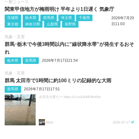
一般ニュース
関東甲信地方が梅雨明け 平年より1日遅く 気象庁
茨城県
栃木県
群馬県
埼玉県
千葉県
2026年7月20
日11:03
東京都
神奈川県
山梨県
長野県
気象・災害
群馬･栃木で今後3時間以内に"線状降水帯"が発生するおそ
れ
栃木県
群馬県
2026年7月17日21:54
気象・災害
群馬 太田市で1時間に約100ミリの記録的な大雨
群馬県
2026年7月17日17:51
太田市大変だー https://t.co/aJkMUfimNm
Akito
2026-07-17