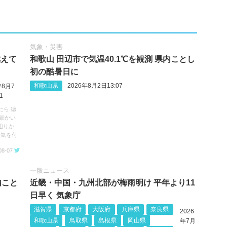
気象・災害
燃えて
和歌山 田辺市で気温40.1℃を観測 県内ことし
初の酷暑日に
和歌山県
2026年8月2日13:07
年8月7
1
たら 徳
細かい
辺りか
お気を付
08-07
一般ニュース
内こと
近畿・中国・九州北部が梅雨明け 平年より11
日早く 気象庁
滋賀県
京都府
大阪府
兵庫県
奈良県
2026
和歌山県
鳥取県
島根県
岡山県
年7月