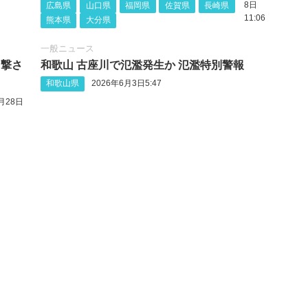
8日
広島県
山口県
福岡県
佐賀県
長崎県
11:06
熊本県
大分県
一般ニュース
目撃さ
和歌山 古座川で氾濫発生か 氾濫特別警報
和歌山県
2026年6月3日5:47
月28日