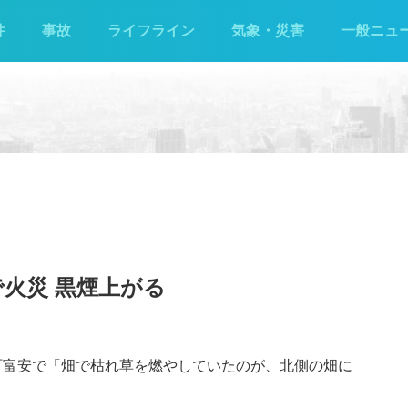
件
事故
ライフライン
気象・災害
一般ニュ
で火災 黒煙上がる
川町富安で「畑で枯れ草を燃やしていたのが、北側の畑に