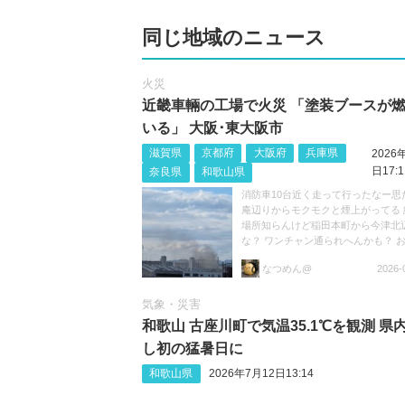
同じ地域のニュース
火災
近畿車輛の工場で火災 「塗装ブースが
いる」 大阪･東大阪市
滋賀県
京都府
大阪府
兵庫県
2026
日17:1
奈良県
和歌山県
消防車10台近く走って行ったなー思
庵辺りからモクモクと煙上がってる 
場所知らんけど稲田本町から今津北
な？ ワンチャン通られへんかも？ 
けて https://t.co/niJRZWbsHH
なつめん@
2026-
気象・災害
和歌山 古座川町で気温35.1℃を観測 県
し初の猛暑日に
和歌山県
2026年7月12日13:14