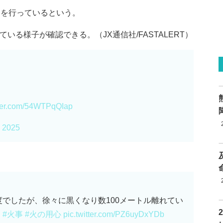
動を行っているという。
いる様子が確認できる。（JX通信社/FASTALERT）
tter.com/54WTPqQIap
, 2025
でしたが、徐々に黒くなり数100メートル離れてい
。
#火事
#火の用心
pic.twitter.com/PZ6uyDxYDb