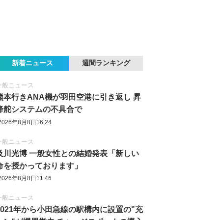
新着ニュース
週間ランキング
一般ニュース
熊本行きANA機が羽田空港に引き返し 昇
降舵システムの不具合で
2026年8月8日16:24
一般ニュース
及川光博 一般女性との結婚発表「新しい
命を授かっております」
2026年8月8日11:46
一般ニュース
2021年から小田急線の駅構内に設置の"充