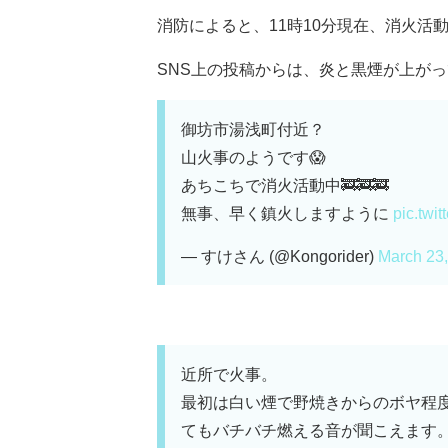
消防によると、11時10分現在、消火活
SNS上の投稿からは、炎と黒煙が上がって
御坊市湯浅町付近？
山火事のようです😱
あちこちで消火活動中🚒🚒🚒
無事、早く鎮火しますように
pic.twi
— すけさん (@Kongorider)
March 23
近所で火事。
最初は白い煙で野焼きからのボヤ程度
てもバチバチ燃える音が聞こえます