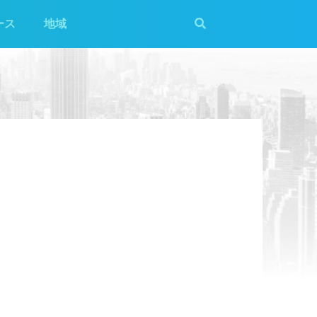
ース
地域