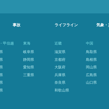
事故
ライフライン
気象・
・甲信越
東海
近畿
中国
県
岐阜県
滋賀県
鳥取県
県
静岡県
京都府
島根県
県
愛知県
大阪府
岡山県
県
三重県
兵庫県
広島県
県
奈良県
山口県
県
和歌山県