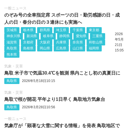
一般ニュース
のぞみ号の全車指定席 スポーツの日・勤労感謝の日・成
人の日・春分の日の３連休にも実施へ
茨城県
栃木県
群馬県
埼玉県
千葉県
東京都
2026
神奈川県
新潟県
岐阜県
静岡県
愛知県
三重県
年5月
滋賀県
京都府
大阪府
兵庫県
奈良県
和歌山県
21日
鳥取県
島根県
岡山県
広島県
山口県
福岡県
15:05
熊本県
気象・災害
鳥取 米子市で気温30.4℃を観測 県内ことし初の真夏日に
鳥取県
2026年5月18日10:15
気象・災害
鳥取で桜が開花 平年より1日早く 鳥取地方気象台
鳥取県
2026年3月28日10:56
一般ニュース
気象庁が「顕著な大雪に関する情報」を発表 鳥取地区で