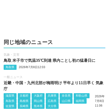
同じ地域のニュース
気象・災害
鳥取 米子市で気温35℃到達 県内ことし初の猛暑日に
鳥取県
2026年7月8日12:03
一般ニュース
近畿・中国・九州北部が梅雨明け 平年より11日早く 気象
庁
滋賀県
京都府
大阪府
兵庫県
奈良県
和歌山県
2026年
鳥取県
島根県
岡山県
広島県
山口県
福岡県
7月8日
11:06
佐賀県
長崎県
熊本県
大分県