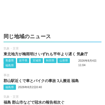
同じ地域のニュース
気象・災害
東北地方が梅雨明け いずれも平年より遅く 気象庁
青森県
岩手県
宮城県
秋田県
山形県
2026年8月4日
11:04
福島県
事故
郡山駅近くで車とバイクの事故 3人搬送 福島
福島県
2026年8月2日0:40
気象・災害
福島 郡山市などで冠水の報告相次ぐ