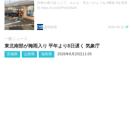
同僚の家の近くにて。みんな、気をつけようね #事故 #会津若
松 https://t.co/njYPmDA6aR
虚弱体質
2026-06-21
一般ニュース
東北南部が梅雨入り 平年より8日遅く 気象庁
宮城県
山形県
福島県
2026年6月20日11:05