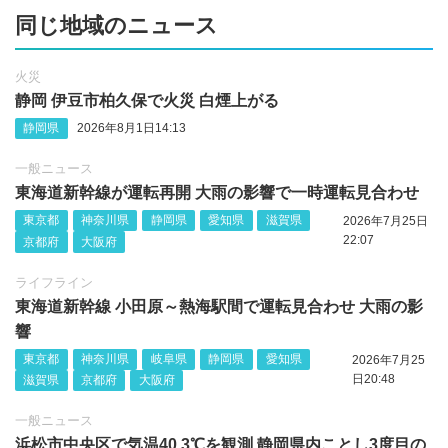
同じ地域のニュース
火災
静岡 伊豆市柏久保で火災 白煙上がる
静岡県
2026年8月1日14:13
一般ニュース
東海道新幹線が運転再開 大雨の影響で一時運転見合わせ
東京都
神奈川県
静岡県
愛知県
滋賀県
2026年7月25日
22:07
京都府
大阪府
ライフライン
東海道新幹線 小田原～熱海駅間で運転見合わせ 大雨の影
響
東京都
神奈川県
岐阜県
静岡県
愛知県
2026年7月25
日20:48
滋賀県
京都府
大阪府
一般ニュース
浜松市中央区で気温40.3℃を観測 静岡県内ことし3度目の