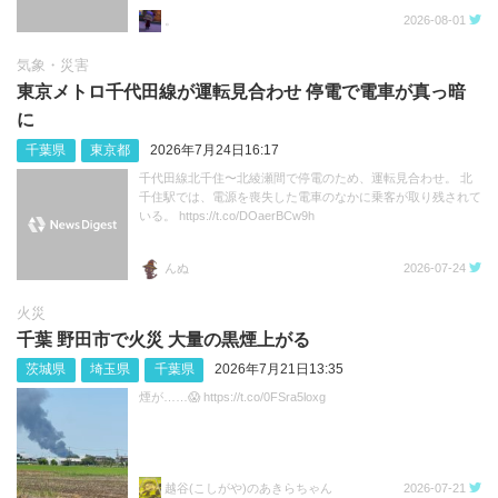
。
2026-08-01
気象・災害
東京メトロ千代田線が運転見合わせ 停電で電車が真っ暗
に
千葉県
東京都
2026年7月24日16:17
千代田線北千住〜北綾瀬間で停電のため、運転見合わせ。 北
千住駅では、電源を喪失した電車のなかに乗客が取り残されて
いる。 https://t.co/DOaerBCw9h
んぬ
2026-07-24
火災
千葉 野田市で火災 大量の黒煙上がる
茨城県
埼玉県
千葉県
2026年7月21日13:35
煙が……😱 https://t.co/0FSra5loxg
越谷(こしがや)のあきらちゃん
2026-07-21