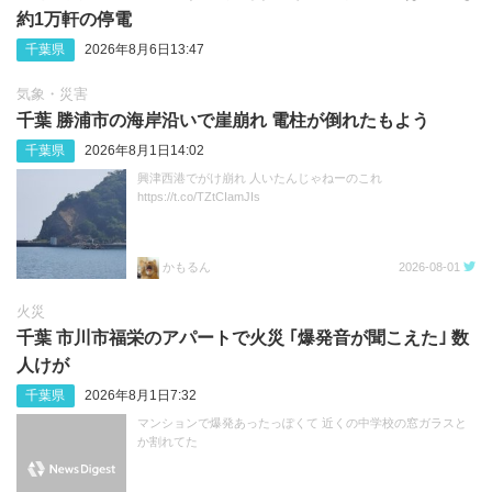
約1万軒の停電
千葉県
2026年8月6日13:47
気象・災害
千葉 勝浦市の海岸沿いで崖崩れ 電柱が倒れたもよう
千葉県
2026年8月1日14:02
興津西港でがけ崩れ 人いたんじゃねーのこれ
https://t.co/TZtCIamJIs
かもるん
2026-08-01
火災
千葉 市川市福栄のアパートで火災 ｢爆発音が聞こえた｣ 数
人けが
千葉県
2026年8月1日7:32
マンションで爆発あったっぽくて 近くの中学校の窓ガラスと
か割れてた