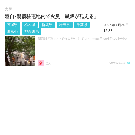
火災
陸自･朝霞駐屯地内で火災「黒煙が見える」
茨城県
栃木県
群馬県
埼玉県
千葉県
2026年7月20日
12:33
東京都
神奈川県
朝霞駐屯地の中で火災発生してます https://t.co/8Tkyo4vA0p
ぼえ
2026-07-20