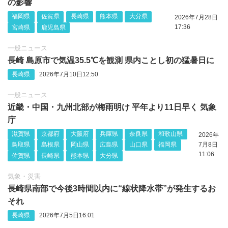
の影響
福岡県
佐賀県
長崎県
熊本県
大分県
2026年7月28日
17:36
宮崎県
鹿児島県
一般ニュース
長崎 島原市で気温35.5℃を観測 県内ことし初の猛暑日に
長崎県
2026年7月10日12:50
一般ニュース
近畿・中国・九州北部が梅雨明け 平年より11日早く 気象
庁
滋賀県
京都府
大阪府
兵庫県
奈良県
和歌山県
2026年
鳥取県
島根県
岡山県
広島県
山口県
福岡県
7月8日
11:06
佐賀県
長崎県
熊本県
大分県
気象・災害
長崎県南部で今後3時間以内に“線状降水帯”が発生するお
それ
長崎県
2026年7月5日16:01