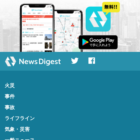
火災
事件
事故
ライフライン
気象・災害