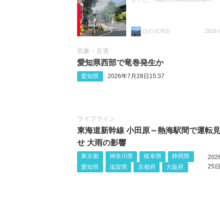
ひの (CRS)
2026-
気象・災害
愛知県西部で竜巻発生か
愛知県
2026年7月28日15:37
ライフライン
東海道新幹線 小田原～熱海駅間で運転
せ 大雨の影響
東京都
神奈川県
岐阜県
静岡県
20
25日
愛知県
滋賀県
京都府
大阪府