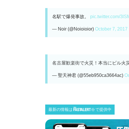
名駅で爆発事故。
pic.twitter.com/3
— Noir (@Noioioior)
October 7, 2017
名古屋歓楽街で火災！本当にビル火
— 聖天神君 (@55eb950ca3664ac)
Oc
最新の情報は
で提供中