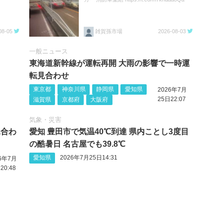
08-05
雑賀孫市場
2026-08-03
一般ニュース
東海道新幹線が運転再開 大雨の影響で一時運
転見合わせ
東京都
神奈川県
静岡県
愛知県
2026年7月
25日22:07
滋賀県
京都府
大阪府
気象・災害
見合わ
愛知 豊田市で気温40℃到達 県内ことし3度目
の酷暑日 名古屋でも39.8℃
愛知県
2026年7月25日14:31
26年7月
20:48