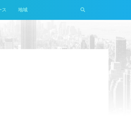
ース
地域