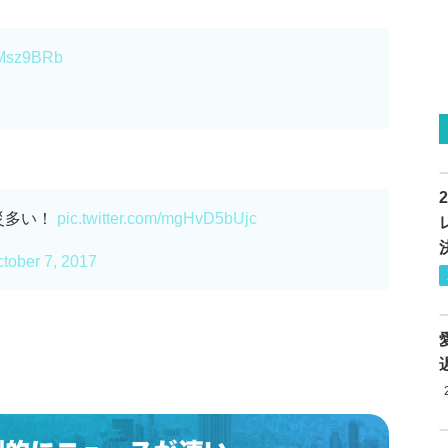
lSMsz9BRb
災多い！
pic.twitter.com/mgHvD5bUjc
tober 7, 2017