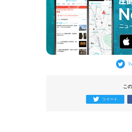
こ
ツイート