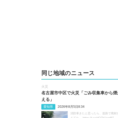
同じ地域のニュース
火災
名古屋市中区で火災「ごみ収集車から煙
える」
愛知県
2026年8月5日8:34
消防車きたと思ったら、道路で廃材
えてた。 https://t.co/dOZh1zod97