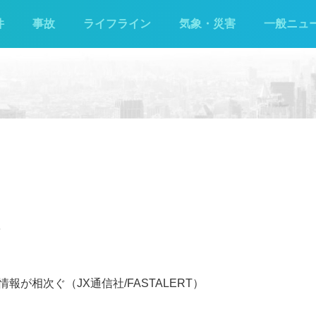
件
事故
ライフライン
気象・災害
一般ニュ
が相次ぐ（JX通信社/FASTALERT）