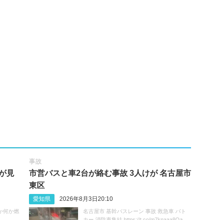
事故
が見
市営バスと車2台が絡む事故 3人けが 名古屋市
東区
愛知県
2026年8月3日20:10
か何か燃
名古屋市 基幹バスレーン 事故 救急車 パト
カー 消防車集結 https://t.co/m7knaaa8Qa