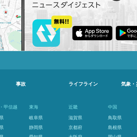
事故
ライフライン
気象・
・甲信越
東海
近畿
中国
県
岐阜県
滋賀県
鳥取県
県
静岡県
京都府
島根県
県
愛知県
大阪府
岡山県