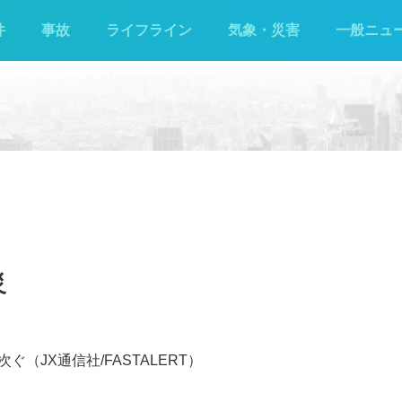
件
事故
ライフライン
気象・災害
一般ニュ
災
（JX通信社/FASTALERT）