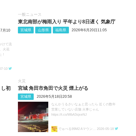
一般ニュース
東北南部が梅雨入り 平年より8日遅く 気象庁
宮城県
山形県
福島県
2026年6月20日11:05
年7月10
かけて流
、火花
た！
07-10
火災
とし初
宮城 角田市角田で火災 煙上がる
宮城県
2026年5月18日20:58
なんかうるさいなぁと思ったら 近くの数年
営業していない店舗 火事じゃん
https://t.co/WbA3sjxeNJ
でゅべる99M2 Aマウント㌠
2026-05-18