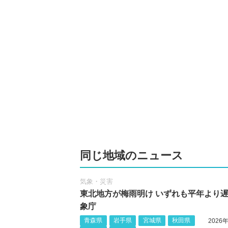
同じ地域のニュース
気象・災害
東北地方が梅雨明け いずれも平年より遅
象庁
青森県
岩手県
宮城県
秋田県
2026