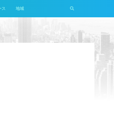
ース
地域