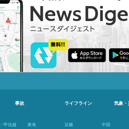
事故
ライフライン
気象・
・甲信越
東海
近畿
中国