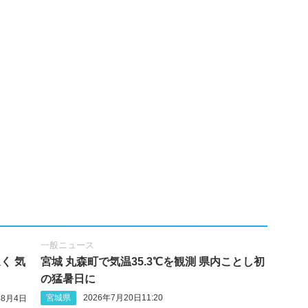
一般ニュース
く 気
宮城 丸森町で気温35.3℃を観測 県内ことし初
の猛暑日に
宮城県
2026年7月20日11:20
年8月4日