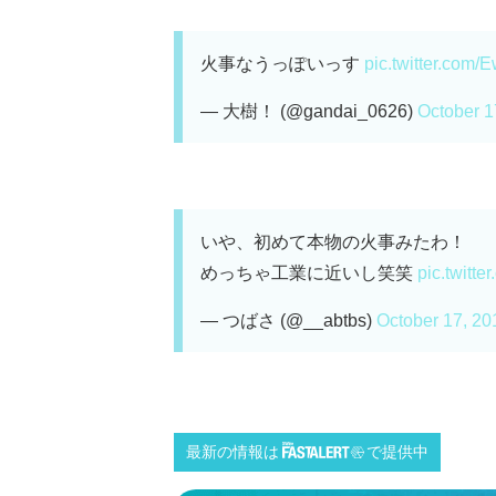
火事なうっぽいっす
pic.twitter.com
— 大樹！ (@gandai_0626)
October 1
いや、初めて本物の火事みたわ！
めっちゃ工業に近いし笑笑
pic.twitt
— つばさ (@__abtbs)
October 17, 20
最新の情報は
で提供中