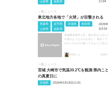
11:04
山形県
福島県
一般ニュース
東北地方各地で「火球」が目撃される
青森県
岩手県
宮城県
秋田県
2026
日3:04
山形県
福島県
宮城県名取市上空、南の空から北に
れ星のようなものを見た！ 青白くて
みたいなものも散ってるように見え
RENくん
2026-
一般ニュース
宮城 大崎市で気温30.2℃を観測 県内こ
の真夏日に
宮城県
2026年5月19日11:01