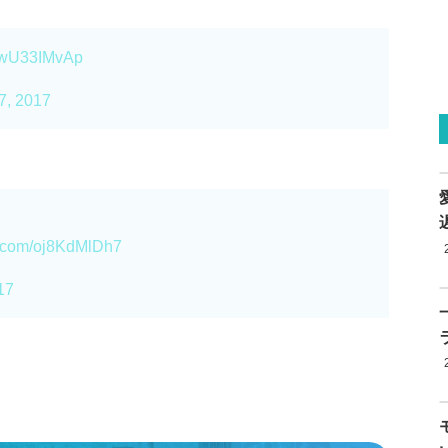
/EwU33IMvAp
7, 2017
er.com/oj8KdMlDh7
17