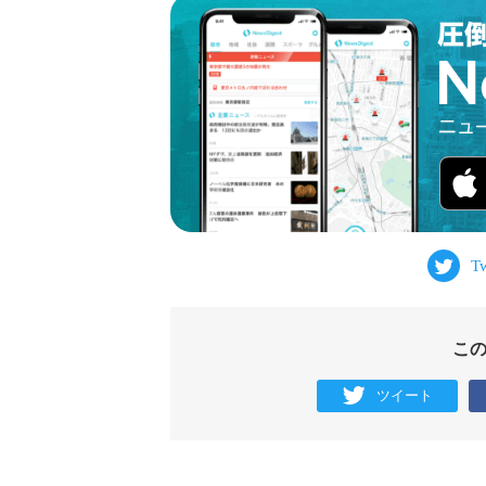
こ
ツイート