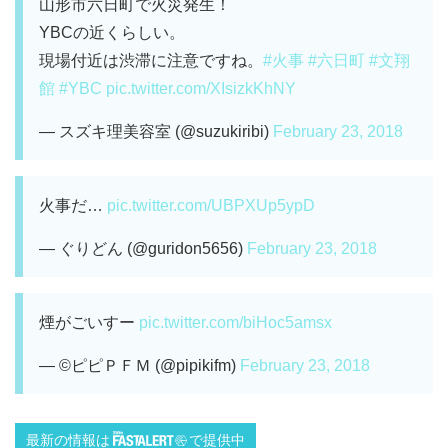
山形市六日町で火災発生！
YBCの近くらしい。
現場付近は渋滞に注意ですね。
#火事
#六日町
#文翔
館
#YBC
pic.twitter.com/XIsizkKhNY
— スズキ理美容室 (@suzukiribi)
February 23, 2018
火事だ…
pic.twitter.com/UBPXUp5ypD
— ぐりどん (@guridon5656)
February 23, 2018
煙がごいすー
pic.twitter.com/biHoc5amsx
— ©ピピＰＦＭ (@pipikifm)
February 23, 2018
最新の情報は
で提供中