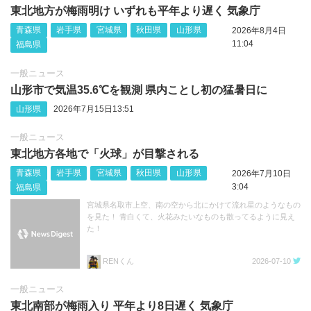
東北地方が梅雨明け いずれも平年より遅く 気象庁
青森県
岩手県
宮城県
秋田県
山形県
2026年8月4日
11:04
福島県
一般ニュース
山形市で気温35.6℃を観測 県内ことし初の猛暑日に
山形県
2026年7月15日13:51
一般ニュース
東北地方各地で「火球」が目撃される
青森県
岩手県
宮城県
秋田県
山形県
2026年7月10日
3:04
福島県
宮城県名取市上空、南の空から北にかけて流れ星のようなもの
を見た！ 青白くて、火花みたいなものも散ってるように見え
た！
RENくん
2026-07-10
一般ニュース
東北南部が梅雨入り 平年より8日遅く 気象庁