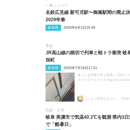
一般ニュース
名鉄広見線 新可児駅〜御嵩駅間の廃止
2029年春
岐阜県
2026年8月3日10:49
事故
JR高山線の踏切で列車と軽トラ衝突 岐
祝町
岐阜県
2026年7月24日17:31
乗ってる列車が車と衝突して終わった
カマーズアルカイダ https://t.co/rmOC
にじまに🌈@ネタツイ&尖閣部🥳🥳
2026-
気象・災害
岐阜 美濃市で気温40.3℃を観測 県内3
で「酷暑日」