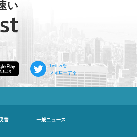
速い
災害
一般ニュース