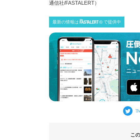
通信社/FASTALERT）
最新の情報は
で提供中
こ