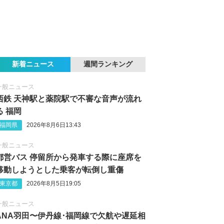
新着ニュース
週間ランキング
一般ニュース
西鉄 天神駅と薬院駅で不審な音声が流れ
る 福岡
福岡県
2026年8月6日13:43
一般ニュース
都営バス 停留所から発車する際に座席を
移動しようとした乗客が転倒し重傷
東京都
2026年8月5日19:05
一般ニュース
ANA羽田〜伊丹線･福岡線で欠航や遅延相