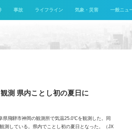
件
事故
ライフライン
気象・災害
一般ニュ
℃を観測 県内ことし初の夏日に
阜県飛騨市神岡の観測所で気温25.0℃を観測した。同
℃を観測している。県内でことし初の夏日となった。（JX