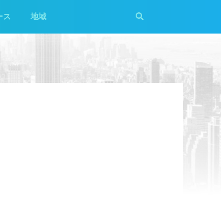
ース
地域