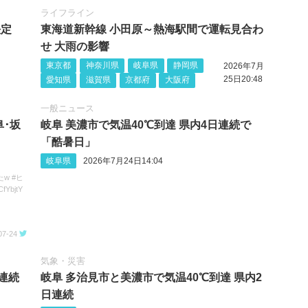
ライフライン
決定
東海道新幹線 小田原～熱海駅間で運転見合わ
せ 大雨の影響
東京都
神奈川県
岐阜県
静岡県
2026年7月
25日20:48
愛知県
滋賀県
京都府
大阪府
一般ニュース
阜･坂
岐阜 美濃市で気温40℃到達 県内4日連続で
「酷暑日」
岐阜県
2026年7月24日14:04
w #ヒ
fYbjtY
07-24
気象・災害
日連続
岐阜 多治見市と美濃市で気温40℃到達 県内2
日連続