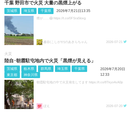
千葉 野田市で火災 大量の黒煙上がる
茨城県
埼玉県
千葉県
2026年7月21日13:35
煙が……😱 https://t.co/0FSra5loxg
越谷(こしがや)のあきらちゃん
2026-07-21
火災
陸自･朝霞駐屯地内で火災「黒煙が見える」
茨城県
栃木県
群馬県
埼玉県
千葉県
2026年7月20日
12:33
東京都
神奈川県
朝霞駐屯地の中で火災発生してます https://t.co/8Tkyo4vA0p
ぼえ
2026-07-20