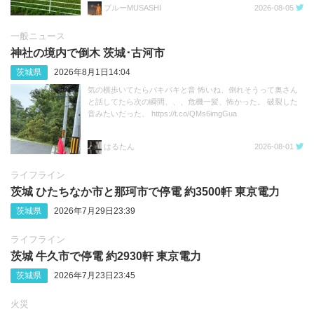
ブルーMUSASHI
2026-08-05
一般ニュース
神社の境内で倒木 茨城･古河市
茨城県
2026年8月1日14:04
気の横歩いてたらバキバキと音 怖いね、倒れそうって奥さん
と話してたら次の瞬間、、、危機一髪、怖かった。 破裂した
音みたいだった、 https://t.co/QMs6imgGua
はるたん
2026-08-01
ライフライン
茨城 ひたちなか市と那珂市で停電 約3500軒 東京電力
茨城県
2026年7月29日23:39
ライフライン
茨城 牛久市で停電 約2930軒 東京電力
茨城県
2026年7月23日23:45
火災