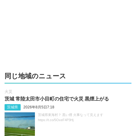
同じ地域のニュース
火災
茨城 常陸太田市小目町の住宅で火災 黒煙上がる
茨城県
2026年8月5日7:18
茨城県東海村？ 黒い煙 火事なって見えます
https://t.co/5OxeF4P3Hj