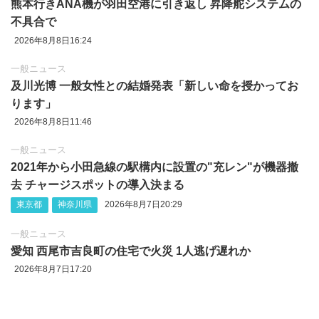
熊本行きANA機が羽田空港に引き返し 昇降舵システムの
不具合で
2026年8月8日16:24
一般ニュース
及川光博 一般女性との結婚発表「新しい命を授かってお
ります」
2026年8月8日11:46
一般ニュース
2021年から小田急線の駅構内に設置の"充レン"が機器撤
去 チャージスポットの導入決まる
東京都
神奈川県
2026年8月7日20:29
一般ニュース
愛知 西尾市吉良町の住宅で火災 1人逃げ遅れか
2026年8月7日17:20