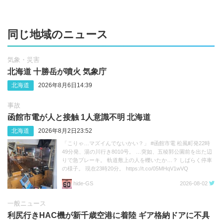
同じ地域のニュース
気象・災害
北海道 十勝岳が噴火 気象庁
北海道
2026年8月6日14:39
事故
函館市電が人と接触 1人意識不明 北海道
北海道
2026年8月2日23:52
「こりゃ…マズイんでないかい？」 #函館市電 松風町発22時
49分発、湯の川行き8010号。 …突如、五稜郭公園前を出た辺
りで急ブレーキ。 軌道敷上の人を轢いたか…？ しばらく停車
の様子。 現在23時20分。 https://t.co/05MHqV1wVQ
hide‐GS
2026-08-02
一般ニュース
利尻行きHAC機が新千歳空港に着陸 ギア格納ドアに不具