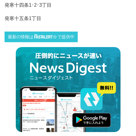
発寒十四条1･2･3丁目
発寒十五条1丁目
最新の情報は
で提供中