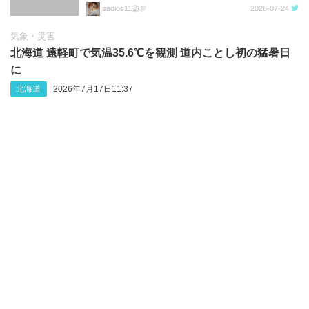
sadios11🦁🍖
2026-07-24
気象・災害
北海道 遠軽町で気温35.6℃を観測 道内ことし初の猛暑日
に
北海道
2026年7月17日11:37