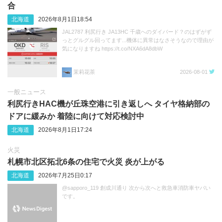
合
北海道
2026年8月1日18:54
JAL2787 利尻行き JA13HC 千歳へのダイバード？のはずがず
っとグルグル回ってます...機体に異常はなさそうなので理由が
気になりますね https://t.co/NXA6dA8dbW
茉莉花茶
2026-08-01
一般ニュース
利尻行きHAC機が丘珠空港に引き返しへ タイヤ格納部の
ドアに緩みか 着陸に向けて対応検討中
北海道
2026年8月1日17:24
火災
札幌市北区拓北6条の住宅で火災 炎が上がる
北海道
2026年7月25日0:17
@sapporo_119 創成川通り 次から次へと救急車消防車ヤバい
です。