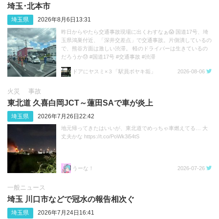
埼玉･北本市
埼玉県
2026年8月6日13:31
昨日からやたら交通事故現場に出くわすなぁ😱 国道17号、埼
玉県鴻巣付近、「深井交差点」で交通事故。片側潰しているの
で、熊谷方面は激しい渋滞。 軽のドライバーは生きているの
だろうか😓 #国道17号 #交通事故 #渋滞
https://t.co/sGeXdbCMfk
ドアにヤスミ×３「駅員ボヤキ垢」
2026-08-06
火災
事故
東北道 久喜白岡JCT～蓮田SAで車が炎上
埼玉県
2026年7月26日22:42
地元帰ってきたはいいが、東北道でめっちゃ車燃えてる… 大
丈夫かな https://t.co/PoWk3i54tS
うーな！
2026-07-26
一般ニュース
埼玉 川口市などで冠水の報告相次ぐ
埼玉県
2026年7月24日16:41