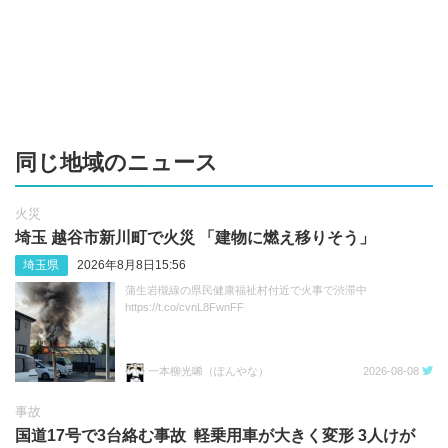
同じ地域のニュース
火災
埼玉 越谷市新川町で火災 「建物に燃え移りそう」
埼玉県
2026年8月8日15:56
蒲生岩槻線の県民健康福祉村付近で火事で渋滞中
https://t.co/cvnL8FwnFF
一本柳光唏（ぽんやな）
2026-08-08
事故
国道17号で3台絡む事故 軽乗用車が大きく変形 3人けが