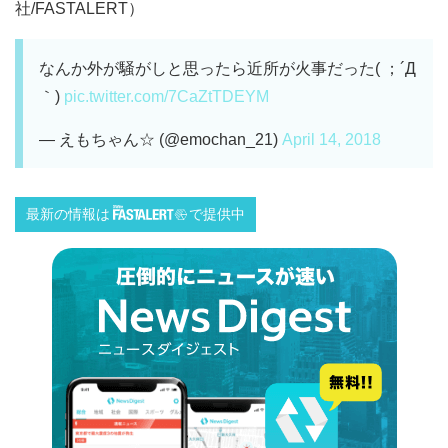
社/FASTALERT）
なんか外が騒がしと思ったら近所が火事だった( ；´Д
｀)
pic.twitter.com/7CaZtTDEYM
— えもちゃん☆ (@emochan_21)
April 14, 2018
最新の情報は
で提供中