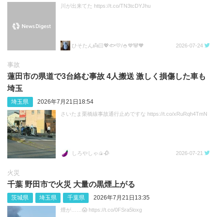
川が出来てた https://t.co/TN3tcDYJhu
ひそたん👼🏻💖🐟️💛/🍚💙🐼🧡
2026-07-24
事故
蓮田市の県道で3台絡む事故 4人搬送 激しく損傷した車も
埼玉
埼玉県
2026年7月21日18:54
さいたま栗橋線事故通行止めですな https://t.co/xRuRqh4TmN
しろやしゃ🍙🥀
2026-07-21
火災
千葉 野田市で火災 大量の黒煙上がる
茨城県
埼玉県
千葉県
2026年7月21日13:35
煙が……😱 https://t.co/0FSra5loxg