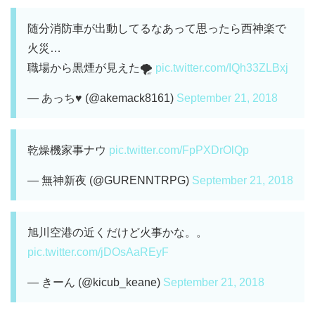
随分消防車が出動してるなあって思ったら西神楽で
火災…
職場から黒煙が見えた🌪
pic.twitter.com/IQh33ZLBxj
— あっち♥ (@akemack8161)
September 21, 2018
乾燥機家事ナウ
pic.twitter.com/FpPXDrOlQp
— 無神新夜 (@GURENNTRPG)
September 21, 2018
旭川空港の近くだけど火事かな。。
pic.twitter.com/jDOsAaREyF
— きーん (@kicub_keane)
September 21, 2018