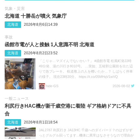
気象・災害
北海道 十勝岳が噴火 気象庁
北海道
2026年8月6日14:39
事故
函館市電が人と接触 1人意識不明 北海道
北海道
2026年8月2日23:52
「こりゃ…マズイんでないかい？」 #函館市電 松風町発22時
49分発、湯の川行き8010号。 …突如、五稜郭公園前を出た辺
りで急ブレーキ。 軌道敷上の人を轢いたか…？ しばらく停車
の様子。 現在23時20分。 https://t.co/05MHqV1wVQ
hide‐GS
2026-08-02
一般ニュース
利尻行きHAC機が新千歳空港に着陸 ギア格納ドアに不具
合
北海道
2026年8月1日18:54
JAL2787 利尻行き JA13HC 千歳へのダイバード？のはずがず
っとグルグル回ってます...機体に異常はなさそうなので理由が