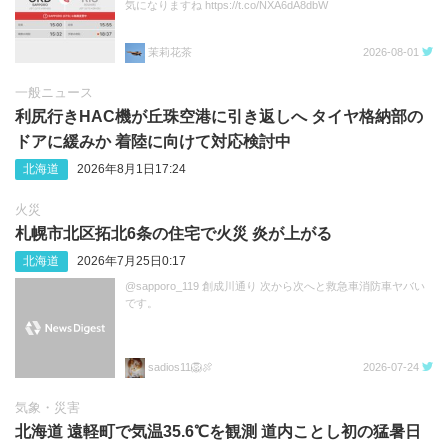
気になりますね https://t.co/NXA6dA8dbW
茉莉花茶
2026-08-01
一般ニュース
利尻行きHAC機が丘珠空港に引き返しへ タイヤ格納部の
ドアに緩みか 着陸に向けて対応検討中
北海道
2026年8月1日17:24
火災
札幌市北区拓北6条の住宅で火災 炎が上がる
北海道
2026年7月25日0:17
@sapporo_119 創成川通り 次から次へと救急車消防車ヤバい
です。
sadios11🦁🍖
2026-07-24
気象・災害
北海道 遠軽町で気温35.6℃を観測 道内ことし初の猛暑日