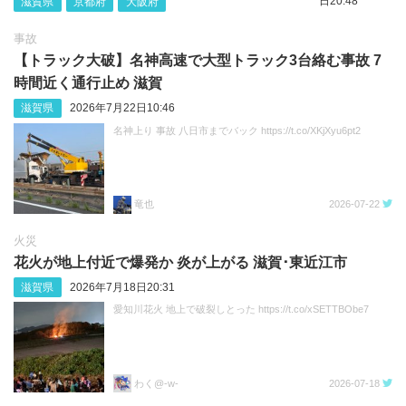
日20:48
滋賀県
京都府
大阪府
事故
【トラック大破】名神高速で大型トラック3台絡む事故 7
時間近く通行止め 滋賀
滋賀県
2026年7月22日10:46
名神上り 事故 八日市までバック https://t.co/XKjXyu6pt2
竜也
2026-07-22
火災
花火が地上付近で爆発か 炎が上がる 滋賀･東近江市
滋賀県
2026年7月18日20:31
愛知川花火 地上で破裂しとった https://t.co/xSETTBObe7
わく@-w-
2026-07-18