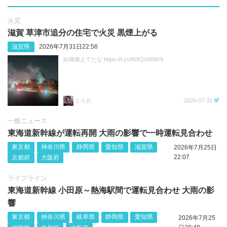
火災
滋賀 草津市追分の住宅で火災 黒煙上がる
滋賀県
2026年7月31日22:56
結構燃えてたな https://t.co/K0tQsfAWrN
とらお
2026-07-31
一般ニュース
東海道新幹線が運転再開 大雨の影響で一時運転見合わせ
東京都
神奈川県
静岡県
愛知県
滋賀県
2026年7月25日
22:07
京都府
大阪府
ライフライン
東海道新幹線 小田原～熱海駅間で運転見合わせ 大雨の影
響
東京都
神奈川県
岐阜県
静岡県
愛知県
2026年7月25