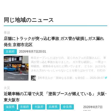
同じ地域のニュース
事故
店舗にトラックが突っ込む事故 ガス管が破損しガス漏れ
発生 京都市北区
京都府
2026年8月7日20:01
昨日オープンしたばかりの、 近くのカフェの店舗さんに、 車
両が突っ込む事故がありました。 ガス管も破損し、 一帯は一
時騒然。 避難命令も出たと聞いています。 どうか、おけがを
された方がいらっしゃらないことを願うばかりです。 行灯の
点灯式は明日8月8日(土)に 延期となりました。
【料亭主人が「美味なる京都」を発信】さくらい のぼる 京都上賀茂 料亭主人兼料理人
2026-08-07
https://t.co/jcwPJIQv22 https://t.co/GaPGD6hgxg
火災
近畿車輛の工場で火災 「塗装ブースが燃えている」 大阪･
東大阪市
滋賀県
京都府
大阪府
兵庫県
奈良県
2026年8月7日