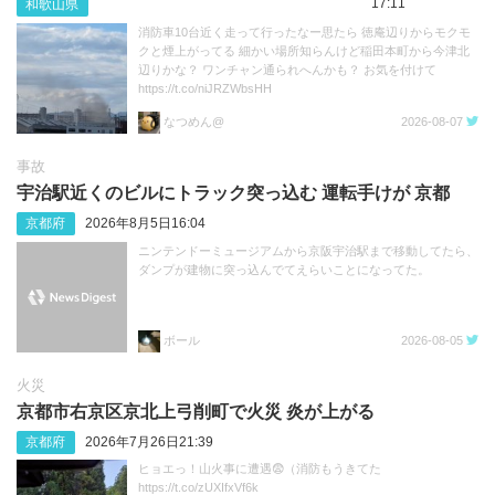
17:11
和歌山県
消防車10台近く走って行ったなー思たら 徳庵辺りからモクモ
クと煙上がってる 細かい場所知らんけど稲田本町から今津北
辺りかな？ ワンチャン通られへんかも？ お気を付けて
https://t.co/niJRZWbsHH
なつめん@
2026-08-07
事故
宇治駅近くのビルにトラック突っ込む 運転手けが 京都
京都府
2026年8月5日16:04
ニンテンドーミュージアムから京阪宇治駅まで移動してたら、
ダンプが建物に突っ込んでてえらいことになってた。
ボール
2026-08-05
火災
京都市右京区京北上弓削町で火災 炎が上がる
京都府
2026年7月26日21:39
ヒョエっ！山火事に遭遇😨（消防もうきてた
https://t.co/zUXIfxVf6k