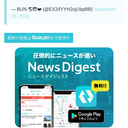
— BUN 🌎🔚❤️ (@EX24YYH2ojUbpBB)
September
26, 2019
最新の情報は
で提供中