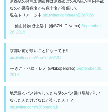
京都駅の緊急出動案件は京都市営の4系統が車内事故
なのか乗客数名から数十名が負傷して
現在トリアージ中
pic.twitter.com/aeehEWrRWx
— 仙山貨物 @上洛中 (@SZN_F_yama)
September
26, 2019
京都駅前が凄いことになってる‼️
pic.twitter.com/Apu7eqVVVC
— きこ・ペロ・レオ (@kikoperoreo)
September 26,
2019
地元帰るバス待ちしてたら隣のバス乗り場騒がしく
なったんだけどなにがあったん！？
pic.twitter.com/h30bmqqrLB