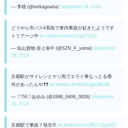
— 李穂 (@torikagoaria)
September 26, 2019
どうやら市バス4系統で車内事故が起きたようです
トリアージ中
pic.twitter.com/eYz2gK7WjS
— 仙山貨物 @上洛中 (@SZN_F_yama)
September
26, 2019
京都駅がサイレンとヤジ馬でエライ事なっとる😨
何があったんや❓❓
pic.twitter.com/bURqpKMKnR
— ♡TA♡あゆみ (@1998_0408_0826)
September
26, 2019
京都駅で事故？発生!!!
pic.twitter.com/URECOjgVdZ