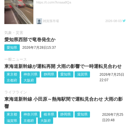
https://t.co/m7knaaa8Qa
雑賀孫市場
2026-08-03
気象・災害
愛知県西部で竜巻発生か
愛知県
2026年7月28日15:37
一般ニュース
東海道新幹線が運転再開 大雨の影響で一時運転見合わせ
東京都
神奈川県
静岡県
愛知県
滋賀県
2026年7月25日
22:07
京都府
大阪府
ライフライン
東海道新幹線 小田原～熱海駅間で運転見合わせ 大雨の影
響
東京都
神奈川県
岐阜県
静岡県
愛知県
2026年7月25
日20:48
滋賀県
京都府
大阪府