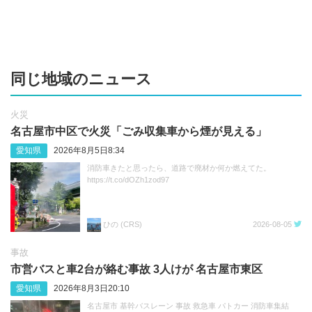
同じ地域のニュース
火災
名古屋市中区で火災「ごみ収集車から煙が見える」
愛知県
2026年8月5日8:34
消防車きたと思ったら、道路で廃材か何か燃えてた。
https://t.co/dOZh1zod97
ひの (CRS)
2026-08-05
事故
市営バスと車2台が絡む事故 3人けが 名古屋市東区
愛知県
2026年8月3日20:10
名古屋市 基幹バスレーン 事故 救急車 パトカー 消防車集結