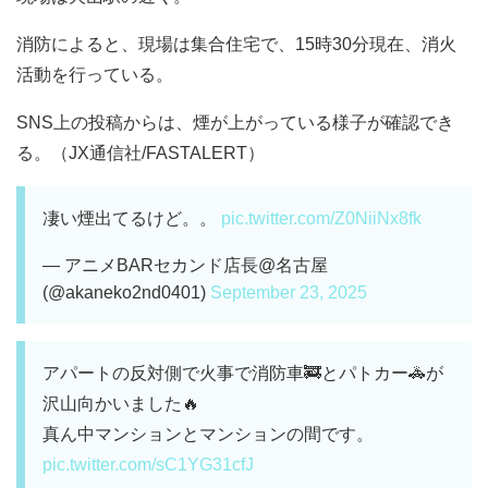
消防によると、現場は集合住宅で、15時30分現在、消火
活動を行っている。
SNS上の投稿からは、煙が上がっている様子が確認でき
る。（JX通信社/FASTALERT）
凄い煙出てるけど。。
pic.twitter.com/Z0NiiNx8fk
— アニメBARセカンド店長@名古屋
(@akaneko2nd0401)
September 23, 2025
アパートの反対側で火事で消防車🚒とパトカー🚓が
沢山向かいました🔥
真ん中マンションとマンションの間です。
pic.twitter.com/sC1YG31cfJ