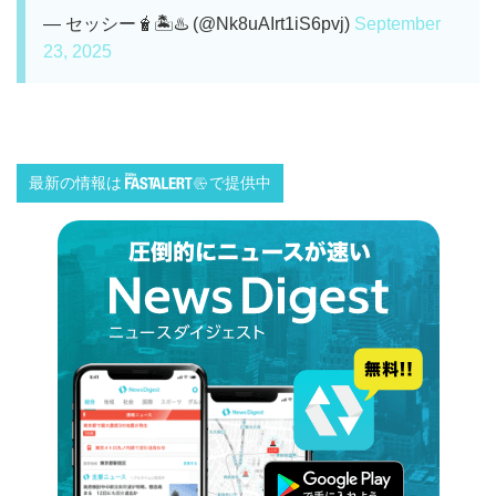
— セッシー🧋🏝️♨️ (@Nk8uAIrt1iS6pvj)
September
23, 2025
最新の情報は
で提供中