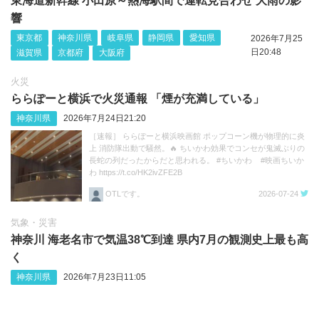
東海道新幹線 小田原～熱海駅間で運転見合わせ 大雨の影
響
東京都
神奈川県
岐阜県
静岡県
愛知県
2026年7月25
日20:48
滋賀県
京都府
大阪府
火災
ららぽーと横浜で火災通報 「煙が充満している」
神奈川県
2026年7月24日21:20
［速報］ ららぽーと横浜映画館 ポップコーン機が物理的に炎
上 消防隊出動で騒然。🔥 ちいかわ効果でコンセが鬼滅ぶりの
長蛇の列だったからだと思われる。 #ちいかわ #映画ちいか
わ https://t.co/HK2ivZFE2B
OTLです。
2026-07-24
気象・災害
神奈川 海老名市で気温38℃到達 県内7月の観測史上最も高
く
神奈川県
2026年7月23日11:05