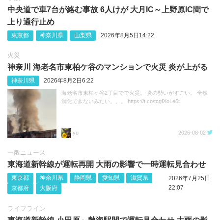
中央道で車7台が絡む事故 6人けが 大月IC～上野原IC間で
上り通行止め
東京都
神奈川県
山梨県
2026年8月5日14:22
火災
神奈川 海老名市東柏ケ谷のマンションで火災 炎が上がる
神奈川県
2026年8月2日6:22
海老名市東柏ヶ谷2丁目でで火災。 炎の勢いがすごい。 全然
消化できないみたい。。。 https://t.co/tcgfXoLe6t
yu
2026-08-02
一般ニュース
東海道新幹線が運転再開 大雨の影響で一時運転見合わせ
東京都
神奈川県
静岡県
愛知県
滋賀県
2026年7月25日
22:07
京都府
大阪府
ライフライン