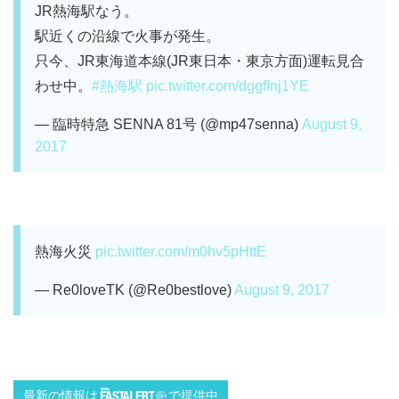
JR熱海駅なう。
駅近くの沿線で火事が発生。
只今、JR東海道本線(JR東日本・東京方面)運転見合
わせ中。
#熱海駅
pic.twitter.com/dggfInj1YE
— 臨時特急 SENNA 81号 (@mp47senna)
August 9,
2017
熱海火災
pic.twitter.com/m0hv5pHttE
— Re0loveTK (@Re0bestlove)
August 9, 2017
最新の情報は
で提供中