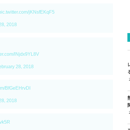
pic.twitter.com/jKNsfEKqF5
28, 2018
tter.com/lNjdx9YL8V
ebruary 28, 2018
.com/BfGeEHrvDI
28, 2018
Cvk5R