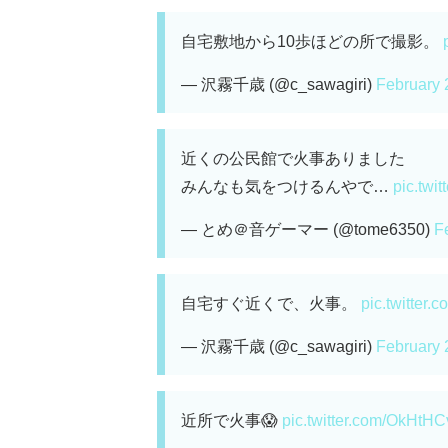
自宅敷地から10歩ほどの所で撮影。
— 沢霧千歳 (@c_sawagiri)
February 
近くの公民館で火事ありました
みんなも気をつけるんやで…
pic.twi
— とめ＠音ゲーマー (@tome6350)
F
自宅すぐ近くで、火事。
pic.twitter
— 沢霧千歳 (@c_sawagiri)
February 
近所で火事😱
pic.twitter.com/OkHtH