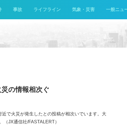
件
事故
ライフライン
気象・災害
一般ニュ
火災の情報相次ぐ
城町付近で火災が発生したとの投稿が相次いでいます。大
JX通信社/FASTALERT）