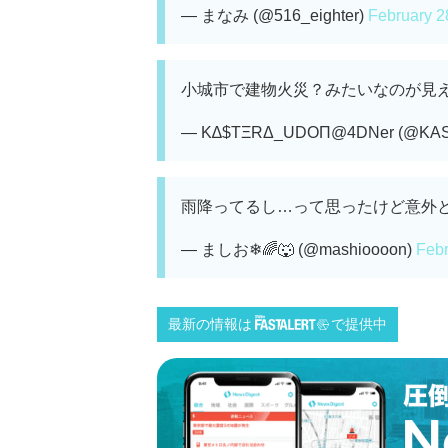
— まなみ (@516_eighter)
February 2
小城市で建物火災？みたいなのが見え
— Κ∆$ΤΞRΔ_UDΟΠ@4DNer (@KA
雨降ってるし…って思ったけど意外
— ましお❄🌈🐺 (@mashioooon)
Febr
最新の情報は
で提供中