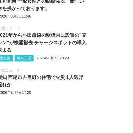
及川光博 一般女性との結婚発表「新しい
命を授かっております」
2026年8月8日11:46
一般ニュース
2021年から小田急線の駅構内に設置の"充
レン"が機器撤去 チャージスポットの導入
決まる
東京都
神奈川県
2026年8月7日20:29
一般ニュース
愛知 西尾市吉良町の住宅で火災 1人逃げ
遅れか
2026年8月7日17:20