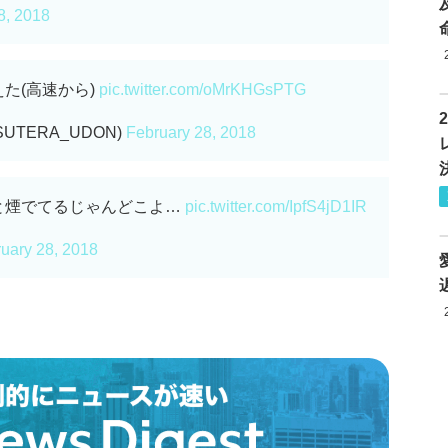
8, 2018
た(高速から)
pic.twitter.com/oMrKHGsPTG
SUTERA_UDON)
February 28, 2018
と煙でてるじゃんどこよ…
pic.twitter.com/IpfS4jD1IR
uary 28, 2018