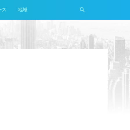
ース
地域