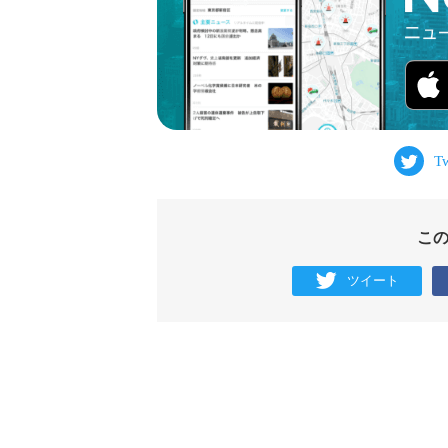
こ
ツイート