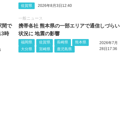
佐賀県
2026年8月3日12:40
一般ニュース
駅間で
携帯各社 熊本県の一部エリアで通信しづらい
13時
状況に 地震の影響
福岡県
佐賀県
長崎県
熊本県
2026年7月
28日17:36
大分県
宮崎県
鹿児島県
6