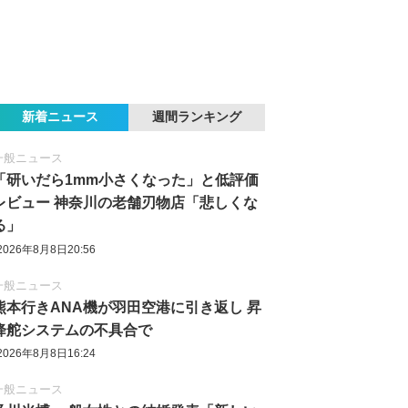
新着ニュース
週間ランキング
一般ニュース
「研いだら1mm小さくなった」と低評価
レビュー 神奈川の老舗刃物店「悲しくな
る」
2026年8月8日20:56
一般ニュース
熊本行きANA機が羽田空港に引き返し 昇
降舵システムの不具合で
2026年8月8日16:24
一般ニュース