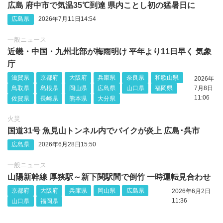
広島 府中市で気温35℃到達 県内ことし初の猛暑日に
広島県
2026年7月11日14:54
一般ニュース
近畿・中国・九州北部が梅雨明け 平年より11日早く 気象
庁
滋賀県
京都府
大阪府
兵庫県
奈良県
和歌山県
2026年
鳥取県
島根県
岡山県
広島県
山口県
福岡県
7月8日
11:06
佐賀県
長崎県
熊本県
大分県
火災
国道31号 魚見山トンネル内でバイクが炎上 広島･呉市
広島県
2026年6月28日15:50
一般ニュース
山陽新幹線 厚狭駅～新下関駅間で倒竹 一時運転見合わせ
京都府
大阪府
兵庫県
岡山県
広島県
2026年6月2日
11:36
山口県
福岡県