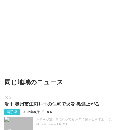
同じ地域のニュース
火災
岩手 奥州市江刺井手の住宅で火災 黒煙上がる
岩手県
2026年8月9日18:41
火事🔥が凄い事になってる💦 早く鎮火しますように。
https://t.co/c7cFIirBCf