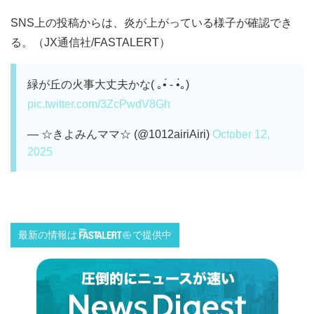
SNS上の投稿からは、炎が上がっている様子が確認でき
る。（JX通信社/FASTALERT）
緑が丘の火事大丈夫かな( ｡•́ - •̀｡)
pic.twitter.com/3ZcPwdV8Gh
— ☆きよみんママ☆ (@1012airiAiri)
October 12,
2025
最新の情報は
で提供中