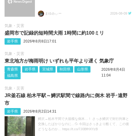
まゆみぃー
2026-08-09
気象・災害
盛岡市で記録的短時間大雨 1時間に約100ミリ
岩手県
2026年8月8日17:01
気象・災害
東北地方が梅雨明け いずれも平年より遅く 気象庁
青森県
岩手県
宮城県
秋田県
山形県
2026年8月4日
11:04
福島県
気象・災害
JR釜石線 柏木平駅～鱒沢駅間で線路内に倒木 岩手･遠野
市
岩手県
2026年8月2日14:31
鱒沢→柏木平間で大規模な倒木…！ さっき鱒沢で対行列車と
交換したばかりなのに…💦 今回はさっきより酷くて、この後
どうなるのか… https://t.co/7J0BfHXYzB