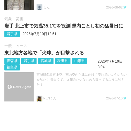
しん
2026-08-02
気象・災害
岩手 北上市で気温35.1℃を観測 県内ことし初の猛暑日に
岩手県
2026年7月10日12:51
一般ニュース
東北地方各地で「火球」が目撃される
青森県
岩手県
宮城県
秋田県
山形県
2026年7月10日
3:04
福島県
宮城県名取市上空、南の空から北にかけて流れ星のようなもの
を見た！ 青白くて、火花みたいなものも散ってるように見え
た！
RENくん
2026-07-10