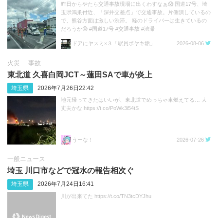
昨日からやたら交通事故現場に出くわすなぁ😱 国道17号、埼
玉県鴻巣付近、「深井交差点」で交通事故。片側潰しているの
で、熊谷方面は激しい渋滞。 軽のドライバーは生きているの
だろうか😓 #国道17号 #交通事故 #渋滞
https://t.co/sGeXdbCMfk
ドアにヤスミ×３「駅員ボヤキ垢」
2026-08-06
火災
事故
東北道 久喜白岡JCT～蓮田SAで車が炎上
埼玉県
2026年7月26日22:42
地元帰ってきたはいいが、東北道でめっちゃ車燃えてる… 大
丈夫かな https://t.co/PoWk3i54tS
うーな！
2026-07-26
一般ニュース
埼玉 川口市などで冠水の報告相次ぐ
埼玉県
2026年7月24日16:41
川が出来てた https://t.co/TN3tcDYJhu