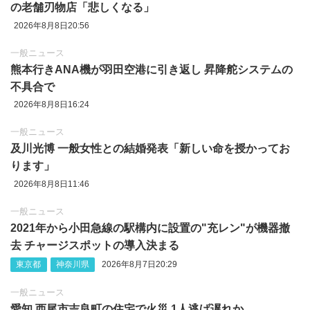
の老舗刃物店「悲しくなる」
2026年8月8日20:56
一般ニュース
熊本行きANA機が羽田空港に引き返し 昇降舵システムの
不具合で
2026年8月8日16:24
一般ニュース
及川光博 一般女性との結婚発表「新しい命を授かってお
ります」
2026年8月8日11:46
一般ニュース
2021年から小田急線の駅構内に設置の"充レン"が機器撤
去 チャージスポットの導入決まる
東京都
神奈川県
2026年8月7日20:29
一般ニュース
愛知 西尾市吉良町の住宅で火災 1人逃げ遅れか