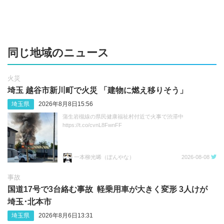
同じ地域のニュース
火災
埼玉 越谷市新川町で火災 「建物に燃え移りそう」
埼玉県
2026年8月8日15:56
蒲生岩槻線の県民健康福祉村付近で火事で渋滞中
https://t.co/cvnL8FwnFF
一本柳光唏（ぽんやな）
2026-08-08
事故
国道17号で3台絡む事故 軽乗用車が大きく変形 3人けが
埼玉･北本市
埼玉県
2026年8月6日13:31