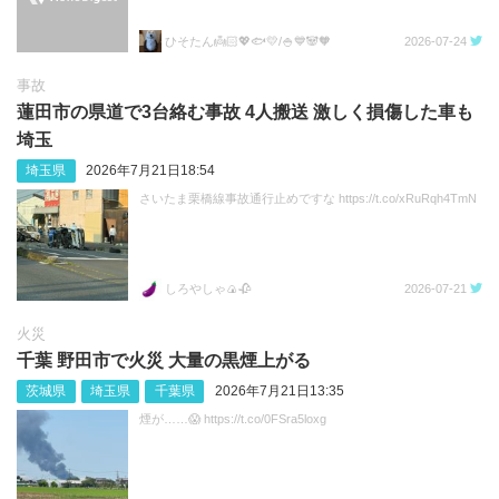
ひそたん👼🏻💖🐟️💛/🍚💙🐼🧡
2026-07-24
事故
蓮田市の県道で3台絡む事故 4人搬送 激しく損傷した車も
埼玉
埼玉県
2026年7月21日18:54
さいたま栗橋線事故通行止めですな https://t.co/xRuRqh4TmN
しろやしゃ🍙🥀
2026-07-21
火災
千葉 野田市で火災 大量の黒煙上がる
茨城県
埼玉県
千葉県
2026年7月21日13:35
煙が……😱 https://t.co/0FSra5loxg