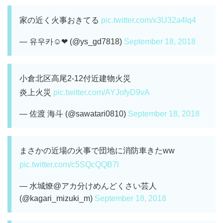
家の近く火事おきてる
pic.twitter.com/x3U32a4lq4
— 유우카☺︎❤︎ (@ys_gd7818)
September 18, 2018
小倉北区高尾2-12付近建物火災
炎上火災
pic.twitter.com/AYJofyD9vA
— 佐渡 海斗 (@sawatari0810)
September 18, 2018
まさかの近場の火事で団地に消防車きたww
pic.twitter.com/c5SQcQQB7l
— 水城燎@アカ分けめんどくさい芸人
(@kagari_mizuki_m)
September 18, 2018