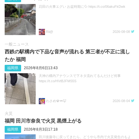
苅田の火事エグい お盆時期に💦 https://t.co/06akuFkDwk
Rii@
2026-08-08
一般ニュース
西鉄の駅構内で下品な音声が流れる 第三者が不正に流し
たか 福岡
福岡県
2026年8月6日13:43
天神の構内アナウンスで下ネタ流れてるんだけど何事
https://t.co/HVtBJFMS5S
わさめ💎🦈🦊
2026-08-04
火災
福岡 田川市奈良で火災 黒煙上がる
福岡県
2026年8月3日17:18
田川後藤寺に戻ってきたら、どうやら市内で火災発生のもよ