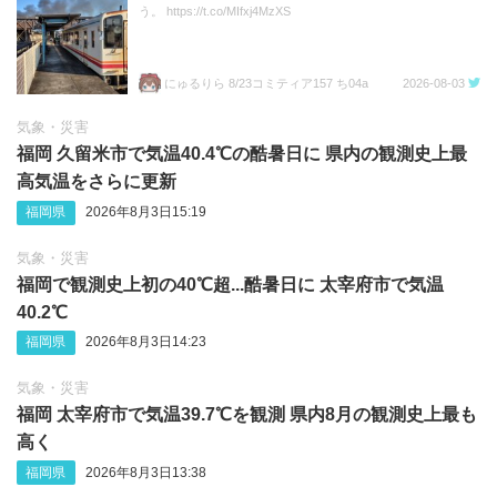
う。 https://t.co/MIfxj4MzXS
にゅるりら 8/23コミティア157 ち04a
2026-08-03
気象・災害
福岡 久留米市で気温40.4℃の酷暑日に 県内の観測史上最
高気温をさらに更新
福岡県
2026年8月3日15:19
気象・災害
福岡で観測史上初の40℃超...酷暑日に 太宰府市で気温
40.2℃
福岡県
2026年8月3日14:23
気象・災害
福岡 太宰府市で気温39.7℃を観測 県内8月の観測史上最も
高く
福岡県
2026年8月3日13:38