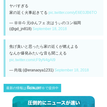
ヤバすぎる
家の近く火事起きてる
pic.twitter.com/yE6E0JB6TO
— 유유🐴 元ゆんフェ 次はうぃのコン福岡
(@gd_jn818)
September 18, 2018
焦げ臭いと思ったら家の近くが燃えよる
なんか爆発みたいな音も聞こえる
pic.twitter.com/cF9yN4gAI9
— 尚哉 (@eranaoya1231)
September 18, 2018
最新の情報は
で提供中