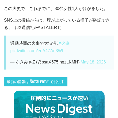
この火災で、これまでに、80代女性1人がけがをした。
SNS上の投稿からは、煙が上がっている様子が確認でき
る。（JX通信社/FASTALERT）
通勤時間の火事で大渋滞⤵
#火事
pic.twitter.com/eoA4ZAn3Wt
— あきみさZ (@psaX575inqzLKMH)
May 18, 2026
最新の情報は
で提供中