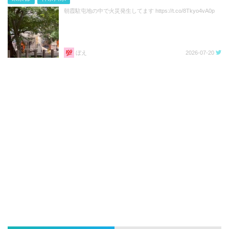
朝霞駐屯地の中で火災発生してます https://t.co/8Tkyo4vA0p
ぼえ
2026-07-20