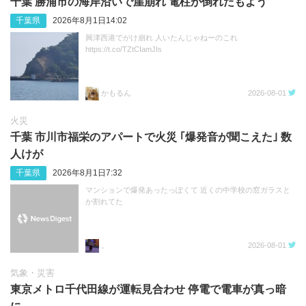
千葉 勝浦市の海岸沿いで崖崩れ 電柱が倒れたもよう
千葉県
2026年8月1日14:02
興津西港でがけ崩れ 人いたんじゃねーのこれ
https://t.co/TZtCIamJIs
かもるん
2026-08-01
火災
千葉 市川市福栄のアパートで火災 ｢爆発音が聞こえた｣ 数
人けが
千葉県
2026年8月1日7:32
マンションで爆発あったっぽくて 近くの中学校の窓ガラスと
か割れてた
。
2026-08-01
気象・災害
東京メトロ千代田線が運転見合わせ 停電で電車が真っ暗