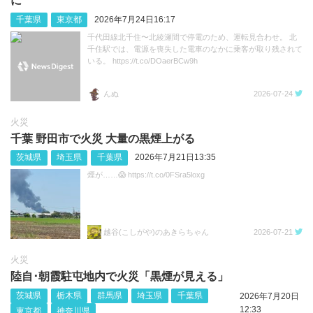
に
千葉県
東京都
2026年7月24日16:17
千代田線北千住〜北綾瀬間で停電のため、運転見合わせ。 北
千住駅では、電源を喪失した電車のなかに乗客が取り残されて
いる。 https://t.co/DOaerBCw9h
んぬ
2026-07-24
火災
千葉 野田市で火災 大量の黒煙上がる
茨城県
埼玉県
千葉県
2026年7月21日13:35
煙が……😱 https://t.co/0FSra5loxg
越谷(こしがや)のあきらちゃん
2026-07-21
火災
陸自･朝霞駐屯地内で火災「黒煙が見える」
茨城県
栃木県
群馬県
埼玉県
千葉県
2026年7月20日
12:33
東京都
神奈川県